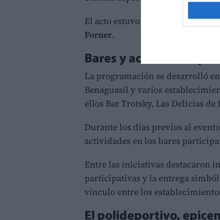
El acto estuvo presentado por la 
Forner
.
Bares y actividades por
La programación se desarrolló en
Benaguasil y varios establecimie
ellos Bar Trotsky, Las Delicias de 
Durante los días previos al event
actividades en los bares particip
Entre las iniciativas destacaron 
participativas y la entrega simból
vínculo entre los establecimiento
El polideportivo, epice