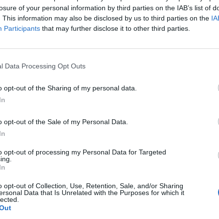
a la celebración de
LALIGA BARES
, una
losure of your personal information by third parties on the IAB’s list of
ización deportiva para reivindicar el papel de
. This information may also be disclosed by us to third parties on the
IA
Participants
that may further disclose it to other third parties.
os de encuentro durante las jornadas
l Data Processing Opt Outs
, vecinos y hosteleros en diferentes puntos
a
última jornada de Liga
, en un ambiente
o opt-out of the Sharing of my personal data.
encia y la dinamización local.
In
 de la jornada
o opt-out of the Sale of my Personal Data.
In
evento fue la presencia del exportero y
res
, que participó en diferentes actividades
to opt-out of processing my Personal Data for Targeted
ing.
tes de establecimientos hosteleros.
In
o opt-out of Collection, Use, Retention, Sale, and/or Sharing
mó balones, compartió fotografías con los
ersonal Data that Is Unrelated with the Purposes for which it
lected.
inámicas organizadas en torno al fútbol y la
Out