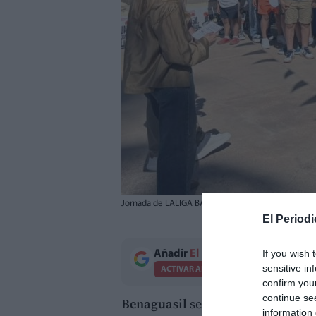
Jornada de LALIGA BARES en Benaguasil, con la pre
El Periodi
If you wish 
Añadir
El Periodico de Aquí
como 
sensitive in
ACTIVAR AHORA
confirm you
continue se
Benaguasil
se convirtió este fin 
information 