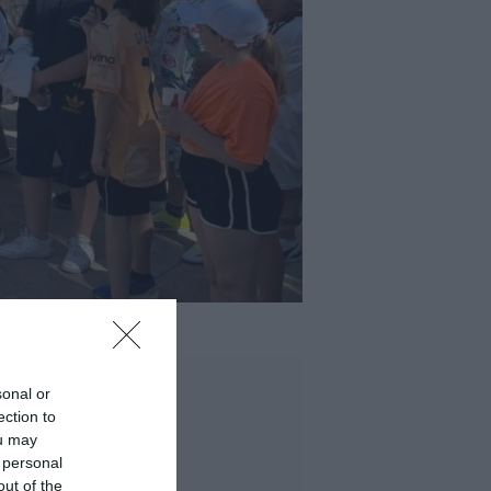
sonal or
ection to
ou may
 personal
out of the