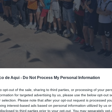
sencia de Santiago Cañizares.
//
EPDA
co de Aqui -
Do Not Process My Personal Information
to opt-out of the sale, sharing to third parties, or processing of your per
fuente preferida de Google de forma gratuita.
formation for targeted advertising by us, please use the below opt-out s
r selection. Please note that after your opt-out request is processed y
eing interest-based ads based on personal information utilized by us or
de semana en uno de los
puntos neurálgicos
disclosed to third parties prior to your opt-out. You may separately opt-