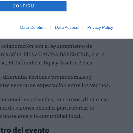
CONFIRM
periodista y creadora de contenido
Isabel
LO
Data Deletion
Data Access
Privacy Policy
 todo el municipio
 colaboración con el Ayuntamiento de
ntos adheridos a LALIGA BARES Club, entre
Isa, El Taller de la Tapa y Asador Pekes.
o, diferentes acciones promocionales y
antes generaron expectación entre los vecinos.
intervenciones visuales, concursos, dinámicas
ica de balones oficiales para reforzar el
s hosteleros y la comunidad local.
ntro del evento