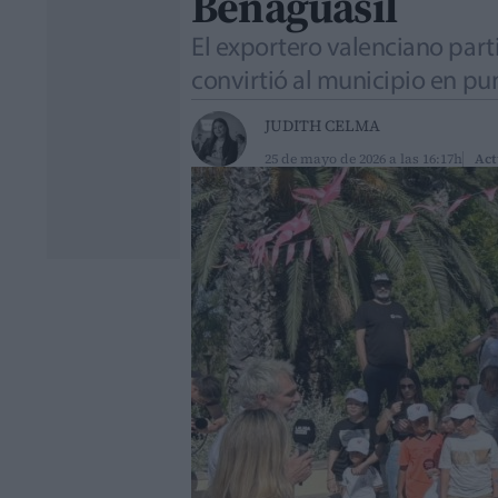
Benaguasil
El exportero valenciano part
convirtió al municipio en pun
JUDITH CELMA
25 de mayo de 2026 a las 16:17h
Act