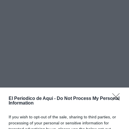
El Periodico de Aqui -
Do Not Process My Personal
Information
If you wish to opt-out of the sale, sharing to third parties, or
Les obres, amb un pressupost de
9.796,10 euros
, estan
processing of your personal or sensitive information for