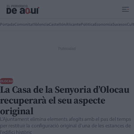
Ir al contenido principal
Portada
Comunitat
Valencia
Castellón
Alicante
Política
Economía
Sucesos
Cul
OLOCAU
La Casa de la Senyoria d’Olocau
recuperarà el seu aspecte
original
L’Ajuntament elimina elements afegits amb el pas del temps
per restituir la configuració original d’una de les estances de
l’edifici històric