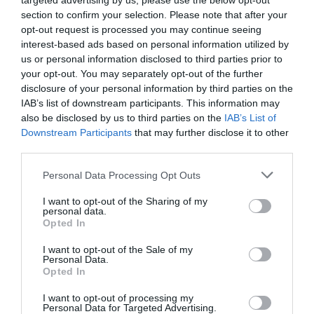
targeted advertising by us, please use the below opt-out
finançades per la Vicepresidència Segona i Conselleria
section to confirm your selection. Please note that after your
de Presidència de la Generalitat Valenciana a través de
opt-out request is processed you may continue seeing
la línia d’ajudes destinada a la protecció, el foment i la
interest-based ads based on personal information utilized by
us or personal information disclosed to third parties prior to
posada en valor del patrimoni i dels espais
your opt-out. You may separately opt-out of the further
municipals.
disclosure of your personal information by third parties on the
IAB’s list of downstream participants. This information may
Els treballs se centren en una habitació de la primera
also be disclosed by us to third parties on the
IAB’s List of
planta, on antigament es trobava la
vivenda dels
Downstream Participants
that may further disclose it to other
third parties.
Comtes d’Olocau
. En concret, s’eliminaran un llavador
de pedra natural, una porta de fusta, diversos
Personal Data Processing Opt Outs
barandats i un cel ras de canyís arrebossat amb algeps
I want to opt-out of the Sharing of my
que configuraven un antic armari i un lavabo afegits
personal data.
Opted In
posteriorment.
I want to opt-out of the Sale of my
Personal Data.
Opted In
I want to opt-out of processing my
Personal Data for Targeted Advertising.