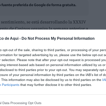
fuente preferida de Google de forma gratuita.
y sentimiento, se está desarrollando la XXXIV
nto de Casinos organiza la semana anterior a
s cuatro primeros días que se han llevado a
co de Aqui -
Do Not Process My Personal Information
licación de las entidades deportivas sobre las
 cumplida información, tanto de la Peña
to opt-out of the sale, sharing to third parties, or processing of your per
lismo Casinos.
formation for targeted advertising by us, please use the below opt-out s
r selection. Please note that after your opt-out request is processed y
eing interest-based ads based on personal information utilized by us or
ega de trofeos y medallas para los
disclosed to third parties prior to your opt-out. You may separately opt-
ivos del mes de julio y los cursos de
losure of your personal information by third parties on the IAB’s list of
. This information may also be disclosed by us to third parties on the
IA
Participants
that may further disclose it to other third parties.
de la Voz KIDS, fue una explosión de música,
 Casinos, gran anfiteatro de esta semana
l Data Processing Opt Outs
 el escenario instalado entre el horno que