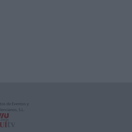
tos de Eventos y
alencianos, S.L.