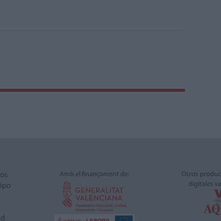
Amb el finançament de:
Otros produc
ros
digitales v
ipo
ad