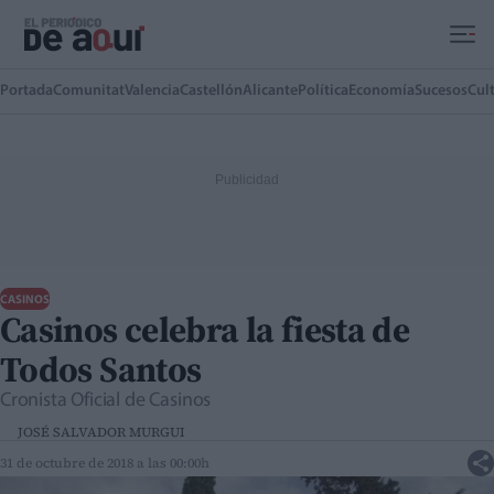
Ir al contenido principal
Portada
Comunitat
Valencia
Castellón
Alicante
Política
Economía
Sucesos
Cul
CASINOS
Casinos celebra la fiesta de
Todos Santos
Cronista Oficial de Casinos
JOSÉ SALVADOR MURGUI
31 de octubre de 2018 a las 00:00h