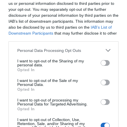
del silencio, del respeto y de la más absurda de las
us or personal information disclosed to third parties prior to
your opt-out. You may separately opt-out of the further
vanidades, pues todas ellas quedan envueltas en nada
disclosure of your personal information by third parties on the
al llegar al Campo Santo, meta final de la vanidad, del
IAB’s list of downstream participants. This information may
orgullo y del poder.
also be disclosed by us to third parties on the
IAB’s List of
Downstream Participants
that may further disclose it to other
third parties.
Personal Data Processing Opt Outs
I want to opt-out of the Sharing of my
personal data.
Opted In
I want to opt-out of the Sale of my
Personal Data.
Opted In
I want to opt-out of processing my
Personal Data for Targeted Advertising.
Opted In
I want to opt-out of Collection, Use,
Retention, Sale, and/or Sharing of my