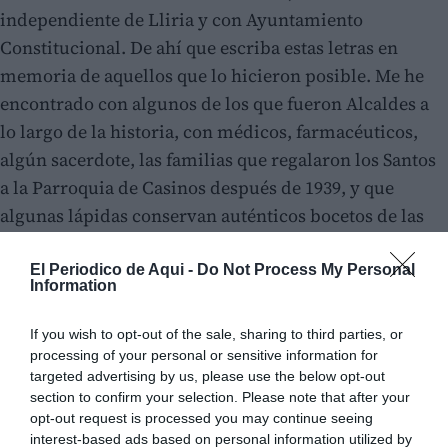
independiente de Lliria y con Ayuntamiento
Constitucional. De ahí que escriba estas letras en
memoria de aquellos que lo hicieron posible. Me he
encontrado con algunos de los que fueron Alcaldes a
lo largo de la historia, con médicos, farmacéuticos,
algún sacerdote, las familias que regalaron los Santos
a la Parroquia de Casinos después de 1939, y que
algunas lápidas conservan auténticos bocetos de las
imágenes que hoy se veneran.
El Periodico de Aqui -
Do Not Process My Personal
Information
También he visto la lápida de Manuel Jarrín, el
hombre que fundó las peladillas de Casinos y que
If you wish to opt-out of the sale, sharing to third parties, or
tanta gloria le ha dado a nuestro pueblo más de un
processing of your personal or sensitive information for
siglo después de aquel acontecimiento; lapidas
targeted advertising by us, please use the below opt-out
section to confirm your selection. Please note that after your
funerarias de hombres ilustres, de mujeres sencillas,
opt-out request is processed you may continue seeing
de vecinos de Casinos, todos ellos unidos por el nexo
interest-based ads based on personal information utilized by