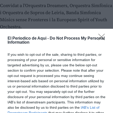
Convidat a l'Orquestra Dreamers, Orquestra Simfònica
i Orquestra de Sopros de Leiria, Banda Simfonica
Músics sense Fronteres i la European Spirit of Youth
Orchestra.
Ha tocat sota la direcció de José Eduardo Gomes, Igor
El Periodico de Aqui -
Do Not Process My Personal
Information
Coretti, Nenad Petkovic,
If you wish to opt-out of the sale, sharing to third parties, or
Enrique Pérez i André Granjo, entre altres.
processing of your personal or sensitive information for
targeted advertising by us, please use the below opt-out
En 2024, obté plaça de Trombó Titular en la European
section to confirm your selection. Please note that after your
opt-out request is processed you may continue seeing
Spirit of Youth Orchestra.
interest-based ads based on personal information utilized by
us or personal information disclosed to third parties prior to
ADRIÁN BONET BORI.
your opt-out. You may separately opt-out of the further
disclosure of your personal information by third parties on the
Va realitzar els estudis elementals de música a
IAB’s list of downstream participants. This information may
also be disclosed by us to third parties on the
IAB’s List of
Downstream Participants
that may further disclose it to other