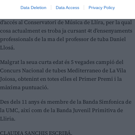
Data Deletion
Data Access
Privacy Policy
Un any abans de l'edat reglamentária supera les proves
d'accés al Conservatori de Música de Llíra, per la qual
cosa actualment es troba ja cursant 4t d'ensenyaments
professionals de la ma del professor de tuba Daniel
Llosá.
Malgrat la seua curta edat és 5 vegades campió del
Concurs Nacional de tubes Mediterraneo de La Vila
Joiosa, obtenint en totes elles el Primer Premi i la
màxima puntuació.
Des dels 11 anys és membre de la Banda Simfonica de
la UMC, així com de la Banda Juvenil Primitiva de
Lliria.
CLAUDIA SANCHIS ESCRIBÁ.