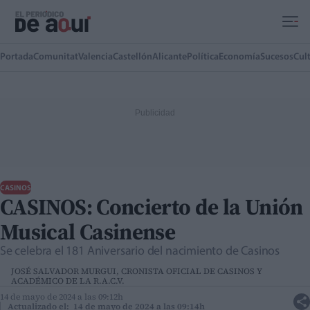
Ir al contenido principal
Portada
Comunitat
Valencia
Castellón
Alicante
Política
Economía
Sucesos
Cul
CASINOS
CASINOS: Concierto de la Unión
Musical Casinense
Se celebra el 181 Aniversario del nacimiento de Casinos
JOSÉ SALVADOR MURGUI, CRONISTA OFICIAL DE CASINOS Y
ACADÉMICO DE LA R.A.C.V.
14 de mayo de 2024 a las 09:12h
Actualizado el: 14 de mayo de 2024 a las 09:14h