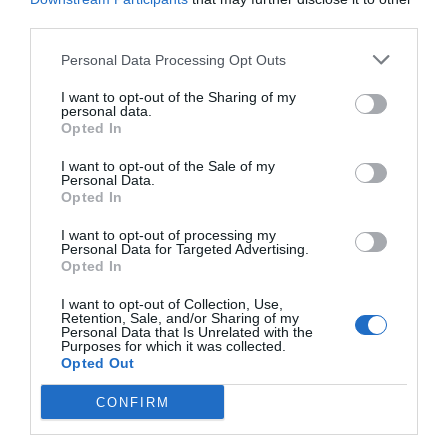
'escola de la Unió Musical Casinense amb l'especialitat
third parties.
de bombardí.
Personal Data Processing Opt Outs
Membre de la banda juvenil i des de l'any 2020 forma
I want to opt-out of the Sharing of my
part de la banda simfónica de la UMC. Ha participat en
personal data.
Opted In
el Concurs de tuba i bombardí de la Vilajoiosa,
obtenint el segon premi l'any 2022i tercer premi en
I want to opt-out of the Sale of my
Personal Data.
2023.
Opted In
Actualment es troba cursant el quart curs
I want to opt-out of processing my
Personal Data for Targeted Advertising.
d'ensenyaments profesionals al Conservatori Música
Opted In
de Llíria.
I want to opt-out of Collection, Use,
Retention, Sale, and/or Sharing of my
Personal Data that Is Unrelated with the
NATXO BENAVENT FERNÁNDEZ.
Purposes for which it was collected.
Opted Out
Nascut en 2.009, comença els seus estudis elementals
CONFIRM
de tuba en el si de la UMC amb el professor Antonio
Soriano.