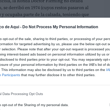
ícola, la Ronda Doctor Fleming no estaba
, se derribó en 1974 (cuyos restos pasaron al
) y ocupaba parte de la calzada, teniendo que
cruzaba por el pueblo en dirección a Alcublas.
co de Aqui -
Do Not Process My Personal Information
to opt-out of the sale, sharing to third parties, or processing of your per
formation for targeted advertising by us, please use the below opt-out s
r selection. Please note that after your opt-out request is processed y
eing interest-based ads based on personal information utilized by us or
disclosed to third parties prior to your opt-out. You may separately opt-
LO
losure of your personal information by third parties on the IAB’s list of
. This information may also be disclosed by us to third parties on the
IA
Participants
that may further disclose it to other third parties.
l Data Processing Opt Outs
o opt-out of the Sharing of my personal data.