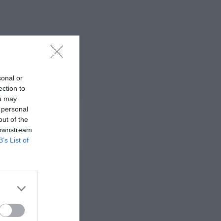
sonal or
ection to
ou may
 personal
out of the
 MÁS LEÍDO
 downstream
B’s List of