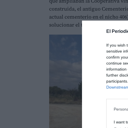
que ampliaban la Cooperativa Vin
construida, el antiguo Cementerio
actual cementerio en el nicho 406
solucionar el tráfico rodado que 
El Periodi
If you wish 
sensitive in
confirm you
continue se
information 
further disc
participants
Downstream 
Persona
I want t