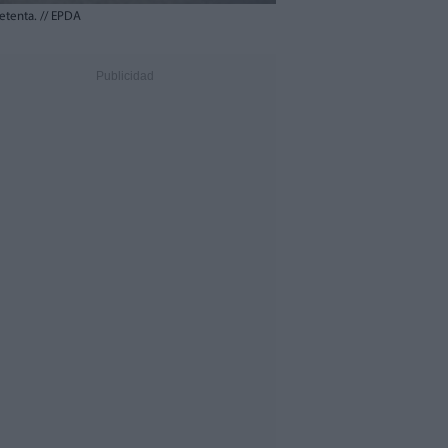
setenta.
//
EPDA