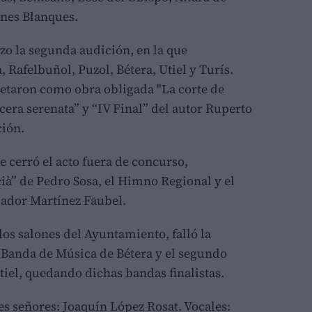
rnes Blanques.
enzo la segunda audición, en la que
 Rafelbuñol, Puzol, Bétera, Utiel y Turís.
retaron como obra obligada "La corte de
cera serenata” y “IV Final” del autor Ruperto
ción.
 cerró el acto fuera de concurso,
ià” de Pedro Sosa, el Himno Regional y el
ador Martínez Faubel.
los salones del Ayuntamiento, falló la
 Banda de Música de Bétera y el segundo
iel, quedando dichas bandas finalistas.
s señores: Joaquín López Rosat. Vocales: