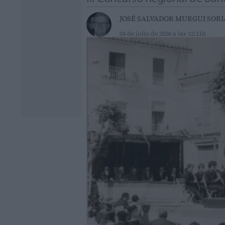
JOSÉ SALVADOR MURGUI SOR
04 de julio de 2026 a las 12:11h