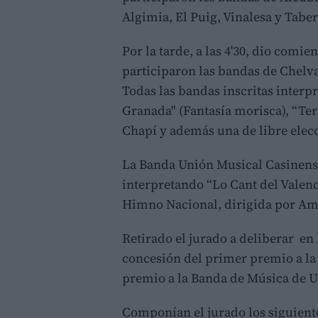
Algimia, El Puig, Vinalesa y Tabe
Por la tarde, a las 4'30, dio comi
participaron las bandas de Chelva,
Todas las bandas inscritas interp
Granada" (Fantasía morisca), “Ter
Chapí y además una de libre elec
La Banda Unión Musical Casinense
interpretando “Lo Cant del Valenc
Himno Nacional, dirigida por Am
Retirado el jurado a deliberar en 
concesión del primer premio a la
premio a la Banda de Música de Ut
Componían el jurado los siguiente