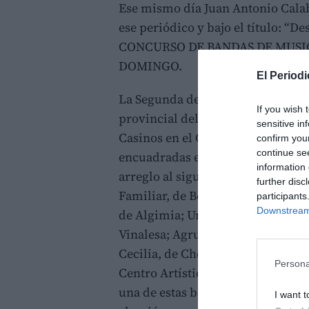
Ese mismo día Juan Antonio Calab
ese periódico y bajo el título: “De
CONCURSO DE BANDAS DE MUSIC
DOMINGO.
El Periodi
La Segunda de las pruebas selecti
If you wish 
provincial del III Concurso Regio
sensitive in
Casinos en el Camp de Lliria el 
confirm you
continue se
encuadradas en la zona norte actu
information 
arreglo al siguiente orden: Unión
further disc
Familiar, de Benisanó; Losa del 
participants
Downstream 
de Algimia; Unión Musical de San
Vinalesa; Agrupación Artístico M
Cecilia, de Chelva; Sociedad Musi
Persona
Centro Artístico Musical de Béter
una de estas bandas interpretará
I want t