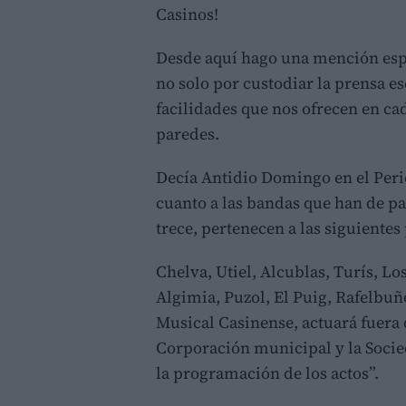
Casinos!
Desde aquí hago una mención espe
no solo por custodiar la prensa esc
facilidades que nos ofrecen en ca
paredes.
Decía Antidio Domingo en el Peri
cuanto a las bandas que han de pa
trece, pertenecen a las siguientes
Chelva, Utiel, Alcublas, Turís, Lo
Algimia, Puzol, El Puig, Rafelbuñ
Musical Casinense, actuará fuera 
Corporación municipal y la Soci
la programación de los actos”.