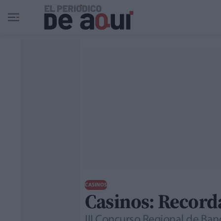
Ir al contenido principal
CASINOS
Casinos: Record
III Concurso Regional de Ba