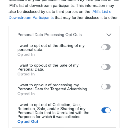
IAB’s list of downstream participants. This information may
also be disclosed by us to third parties on the
IAB’s List of
Downstream Participants
that may further disclose it to other
third parties.
Personal Data Processing Opt Outs
I want to opt-out of the Sharing of my
personal data.
Opted In
I want to opt-out of the Sale of my
Personal Data.
Opted In
I want to opt-out of processing my
Personal Data for Targeted Advertising.
Opted In
I want to opt-out of Collection, Use,
DÍA 14, SÁBADO. A las 18 horas, reparto de la cera y
Retention, Sale, and/or Sharing of my
Personal Data that Is Unrelated with the
programas.
Purposes for which it was collected.
Opted Out
A las 23 horas, presentación y proclamación de las