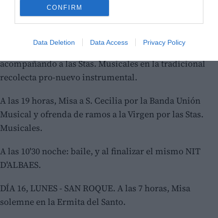
CONFIRM
REINAS MUSICALES 1976.
DÍA 15, DOMINGO - FIESTA DE LA VIRGEN. A las 12
Data Deletion
Data Access
Privacy Policy
horas, pasacalle por la Banda Unión Musical
acompañando a las Stas. Musicales en la tradicional
recolecta pro-nuevo instrumental.
A las 19 horas, Misa a S. Cecilia por la Banda Unión
Musical y ofrenda de ramos a la Virgen por las Stas.
Musicales.
A las 10'30 noche: baile, y al finalizar el mismo NIT
D'ALBAES.
DÍA 16, LUNES - SAN ROQUE. A las 7 horas, Misa
solemne en la Ermita del Santo.