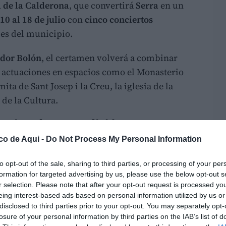
 de la Calderona
, que convertirá
Serra
en un
10 al 18 de julio
con
cinco conciertos
es del municipio.
dor Bolón
, el certamen volverá a combinar
 actuaciones en espacios como el Monasterio
ita de Sant Josep i la Creu, la iglesia de la
 de la Cultura.
ractivo de esta edición
co de Aqui -
Do Not Process My Personal Information
os llegará el
11 de julio
, cuando
Elvira
an Isidro el espectáculo
‘El niño y la bestia’
,
to opt-out of the sale, sharing to third parties, or processing of your per
 y música con la musicalización de
A corazón
formation for targeted advertising by us, please use the below opt-out s
r selection. Please note that after your opt-out request is processed y
eing interest-based ads based on personal information utilized by us or
disclosed to third parties prior to your opt-out. You may separately opt-
s más reconocidas de la literatura española
losure of your personal information by third parties on the IAB’s list of
principales atractivos de una edición que