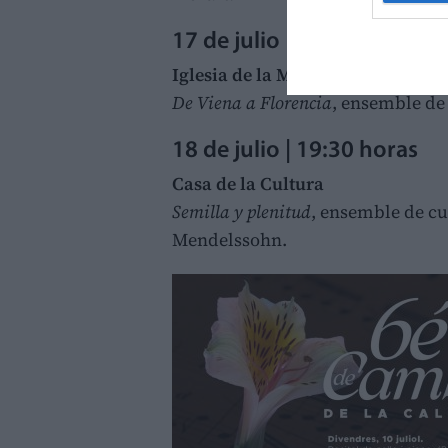
17 de julio | 20:15 horas
Iglesia de la Mare de Déu dels Àn
De Viena a Florencia
, ensemble de
18 de julio | 19:30 horas
Casa de la Cultura
Semilla y plenitud
, ensemble de cu
Mendelssohn.