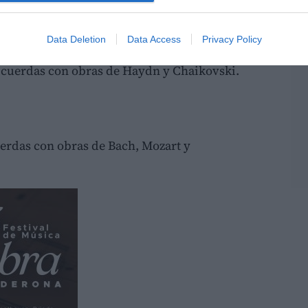
Data Deletion
Data Access
Privacy Policy
gels
 cuerdas con obras de Haydn y Chaikovski.
erdas con obras de Bach, Mozart y