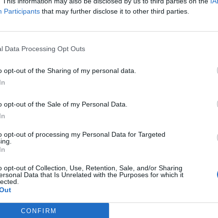
. This information may also be disclosed by us to third parties on the
IA
úsica de cámara a todo tipo de públicos.
Participants
that may further disclose it to other third parties.
ón
LO
l Data Processing Opt Outs
scalzas
o opt-out of the Sharing of my personal data.
n obras de Beethoven, Bridge, Kodály y
In
o opt-out of the Sale of my Personal Data.
In
to opt-out of processing my Personal Data for Targeted
ing.
pación de
Elvira Lindo
.
In
o opt-out of Collection, Use, Retention, Sale, and/or Sharing
ersonal Data that Is Unrelated with the Purposes for which it
lected.
Out
s con obras de Beethoven, Boccherini y
CONFIRM