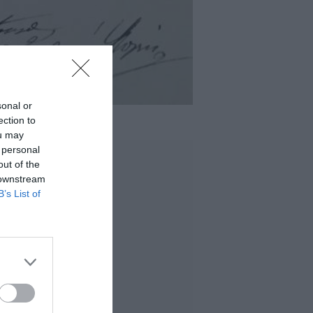
sonal or
ection to
ou may
 personal
out of the
 downstream
B’s List of