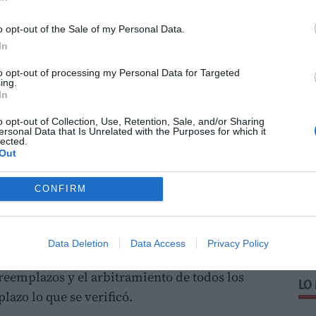
l Archivo de la Diputación de Valencia,
o opt-out of the Sale of my Personal Data.
te que se significa así:
In
zos sorteados en el mismo.Cupo que le ha
to opt-out of processing my Personal Data for Targeted
ing.
In
io del Ayuntamiento popular de Casinos
o opt-out of Collection, Use, Retention, Sale, and/or Sharing
ersonal Data that Is Unrelated with the Purposes for which it
struido para el reemplazo del ejército en el
lected.
Out
nor siguiente:
CONFIRM
el mes de abril mil ochocientos sesenta y
lar los Señores componentes del
del Sr. Alcalde D. Jaime Usach Gálvez, siendo
Data Deletion
Data Access
Privacy Policy
 el Sr. Presidente a mí el infrascrito leyere
 reemplazos y el arbitramiento de todos los
LO
azo lo que se verificó.