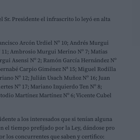
Sr. Presidente el infrascrito lo leyó en alta
ancisco Arcón Urdiel Nº 10; Andrés Murgui
º 11; Ambrosio Murgui Merino Nº 7; Matías
urgui Asensi Nº 2; Ramón García Hernández Nº
 Bernabé Carpio Giménez Nª 15; Miguel Rodilla
riano Nº 12; Julián Usach Muñoz Nº 16; Juan
rtes Nº 17; Mariano Izquierdo Ten Nº 8;
todio Martínez Martínez Nº 6; Vicente Cubel
idente a los interesados que si tenían alguna
en el tiempo prefijado por la Ley, dándose pro
or los concurrentes que saben y certifico: