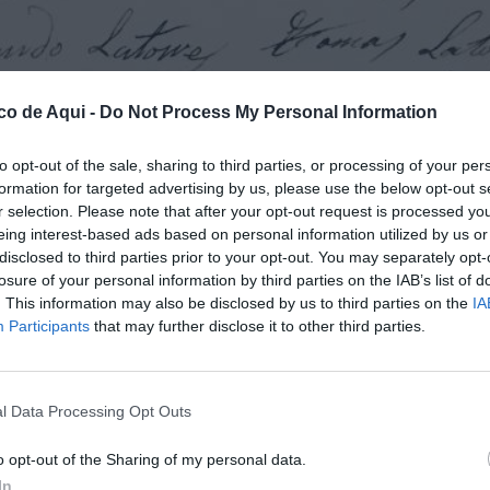
co de Aqui -
Do Not Process My Personal Information
to opt-out of the sale, sharing to third parties, or processing of your per
formation for targeted advertising by us, please use the below opt-out s
r selection. Please note that after your opt-out request is processed y
eing interest-based ads based on personal information utilized by us or
fuente preferida de Google de forma gratuita.
disclosed to third parties prior to your opt-out. You may separately opt-
losure of your personal information by third parties on the IAB’s list of
. This information may also be disclosed by us to third parties on the
IA
Participants
that may further disclose it to other third parties.
ta fotografiado existe, fruto de la investigación
bliotecas, Hemerotecas y demás lugares de
 valga el pleonasmo de este modismo o mueca,
l Data Processing Opt Outs
 ilusionados, esperando un glorioso
riguador, hallo estos documentos que nos
o opt-out of the Sharing of my personal data.
momentos vividos, e historia narrada de
In