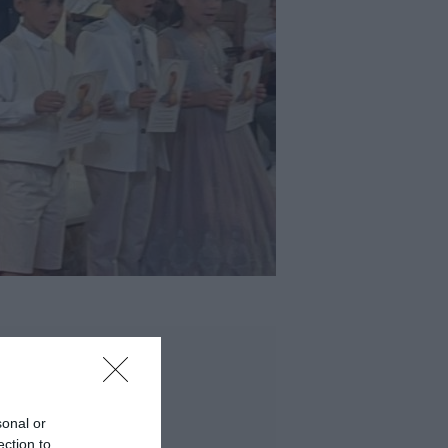
sonal or
ection to