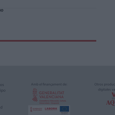
NO
Amb el finançament de:
Otros produc
ros
digitales v
ipo
ad