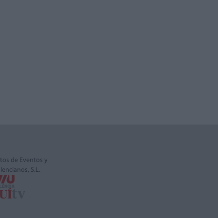
tos de Eventos y
alencianos, S.L.