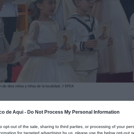
 de diez niños y niñas de la localidad.
//
EPDA
fuente preferida de Google de forma gratuita.
co de Aqui -
Do Not Process My Personal Information
to opt-out of the sale, sharing to third parties, or processing of your per
 de sus jornadas más tradicionales con
la
formation for targeted advertising by us, please use the below opt-out s