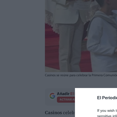
Casinos se reúne para celebrar la Primera Comunión
Añadir
El Periodico de Aquí
como 
El Periodi
ACTIVAR AHORA
If you wish 
Casinos
celebró este domingo una
sensitive in