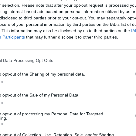
 niñas de la localidad.
Coincidiendo con
la
r selection. Please note that after your opt-out request is processed y
ad,
la Iglesia Parroquial de Santa Bárbara
eing interest-based ads based on personal information utilized by us or
disclosed to third parties prior to your opt-out. You may separately opt-
a familiares, vecinos y amigos en torno a una
losure of your personal information by third parties on the IAB’s list of
das del municipio.
. This information may also be disclosed by us to third parties on the
IA
Participants
that may further disclose it to other third parties.
r el párroco de Casinos,
Tomás Minguet
os menores durante su preparación para
mento de la Comunión. El templo registró una
l Data Processing Opt Outs
llegados que quisieron compartir este
o opt-out of the Sharing of my personal data.
agonistas de la jornada.
In
ca a todo el pueblo
o opt-out of the Sale of my Personal Data.
,
la Primera Comunión mantiene en Casinos
In
erten la jornada en una auténtica fiesta
to opt-out of processing my Personal Data for Targeted
ing.
la mañana, las viviendas de los comulgantes
In
s en balcones y puertas, mientras que las
o opt-out of Collection, Use, Retention, Sale, and/or Sharing