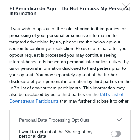
El Periodico de Aqui -
Do Not Process My Personal
Information
If you wish to opt-out of the sale, sharing to third parties, or
processing of your personal or sensitive information for
A las 11:00 h, las calles se llenarán de música con el
targeted advertising by us, please use the below opt-out
PASACALLE dela Banda de Música de la Sociedad
section to confirm your selection. Please note that after your
Artístico-Musical Santa Ceciliade Domeño, poniendo
opt-out request is processed you may continue seeing
música y alegría a cada rincón de nuestropueblo.
De las 11:00h a 14:00h, los más pequeños podrán
interest-based ads based on personal information utilized by
disfrutar delPARQUE INFANTIL, un espacio pensado
us or personal information disclosed to third parties prior to
para que también ellos vivan lasfiestas a lo grande.
your opt-out. You may separately opt-out of the further
disclosure of your personal information by third parties on the
IAB’s list of downstream participants. This information may
also be disclosed by us to third parties on the
IAB’s List of
Downstream Participants
that may further disclose it to other
third parties.
Personal Data Processing Opt Outs
I want to opt-out of the Sharing of my
personal data.