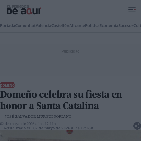
Ir al contenido principal
Portada
Comunitat
Valencia
Castellón
Alicante
Política
Economía
Sucesos
Cul
DOMEÑO
Domeño celebra su fiesta en
honor a Santa Catalina
JOSÉ SALVADOR MURGUI SORIANO
02 de mayo de 2026 a las 17:11h
Actualizado el: 02 de mayo de 2026 a las 17:16h