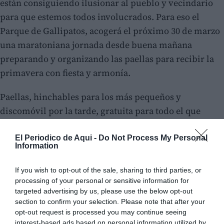
están consiguiendo ilusionar al pueblo y vecindario
para que estemos todos involucrados. Para eso el
Parque de Gallipatos, acogerá el próximo 30 de marzo
una maratoniana jornada desde buena mañana
preparando y organizando las paellas para recibir la
primavera con fiesta y armonía.
Paellas, hinchables para los más pequeños y
discomóvil por la tarde, gratuita para todo el que
quiera acompañarnos y un sinfín de actividades que
nos ocuparan desde la mañana hasta el tan de moda
El Periodico de Aqui -
Do Not Process My Personal
Information
"tardeo" para que la juventud y quien quiera
compartir esta jornada pueda disfrutar del escaparate
If you wish to opt-out of the sale, sharing to third parties, or
festivo que presentan els festers 2019 de Casinos.
processing of your personal or sensitive information for
targeted advertising by us, please use the below opt-out
section to confirm your selection. Please note that after your
opt-out request is processed you may continue seeing
interest-based ads based on personal information utilized by