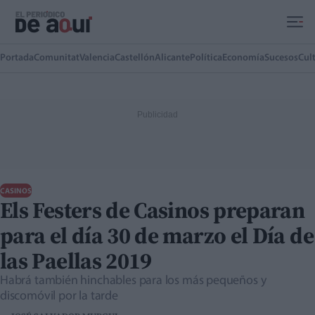
Ir al contenido principal
Portada
Comunitat
Valencia
Castellón
Alicante
Política
Economía
Sucesos
Cul
CASINOS
Els Festers de Casinos preparan
para el día 30 de marzo el Día de
las Paellas 2019
Habrá también hinchables para los más pequeños y
discomóvil por la tarde