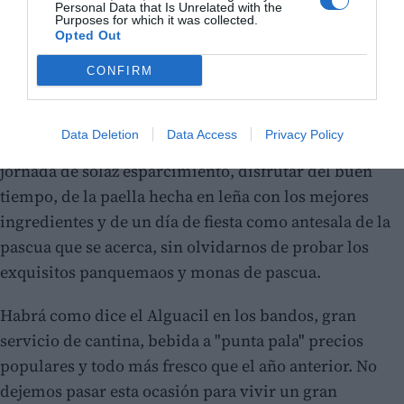
Personal Data that Is Unrelated with the
Purposes for which it was collected.
Opted Out
CONFIRM
Es una buena ocasión para acercarse a Casinos, y si el
Data Deletion
Data Access
Privacy Policy
tiempo lo permite, que esperemos lo haga, pasar una
jornada de solaz esparcimiento, disfrutar del buen
tiempo, de la paella hecha en leña con los mejores
ingredientes y de un día de fiesta como antesala de la
pascua que se acerca, sin olvidarnos de probar los
exquisitos panquemaos y monas de pascua.
Habrá como dice el Alguacil en los bandos, gran
servicio de cantina, bebida a "punta pala" precios
populares y todo más fresco que el año anterior. No
dejemos pasar esta ocasión para vivir un gran