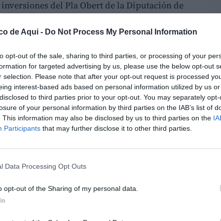
s inversiones del Pla Obert de la Diputación de
an cerca de
600.000 euros
y forman parte de
 a mejorar las infraestructuras y los
co de Aqui -
Do Not Process My Personal Information
to opt-out of the sale, sharing to third parties, or processing of your per
formation for targeted advertising by us, please use the below opt-out s
s este jueves en una reunión entre el
r selection. Please note that after your opt-out request is processed y
nt Mompó
, y el alcalde de Gátova,
Jesús
eing interest-based ads based on personal information utilized by us or
 estado de las inversiones previstas en la
disclosed to third parties prior to your opt-out. You may separately opt-
losure of your personal information by third parties on the IAB’s list of
. This information may also be disclosed by us to third parties on the
IA
Participants
that may further disclose it to other third parties.
 instalaciones deportivas
mpla la restauración del frontón municipal y
yecto contará con una inversión cercana a los
l Data Processing Opt Outs
o opt-out of the Sharing of my personal data.
In
 frontón se encuentra muy deteriorado y el
ortivos adecuados para la población más