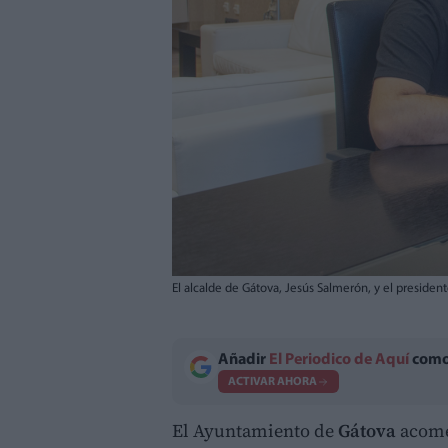
El alcalde de Gátova, Jesús Salmerón, y el preside
Añadir
El Periodico de Aquí
como 
ACTIVAR AHORA
El Ayuntamiento de
Gátova
acome