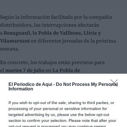
Según la información facilitada por la compañía
distribuidora, las interrupciones afectarán
a
Benaguasil, la Pobla de Vallbona, Llíria y
Vilamarxant
en diferentes jornadas de la próxima
semana.
En concreto, los trabajos están previstos para
el
martes 7 de julio
en
La Pobla de
Vallbona
y
Vilamarxant
, el
miércoles 8 de
El Periodico de Aqui -
Do Not Process My Personal
julio
en
Llíria
, y el
jueves 9 de julio
en
Benaguasil
y
Information
nuevamente en
Llíria
.
If you wish to opt-out of the sale, sharing to third parties, or
processing of your personal or sensitive information for
targeted advertising by us, please use the below opt-out
section to confirm your selection. Please note that after your
opt-out request is processed you may continue seeing