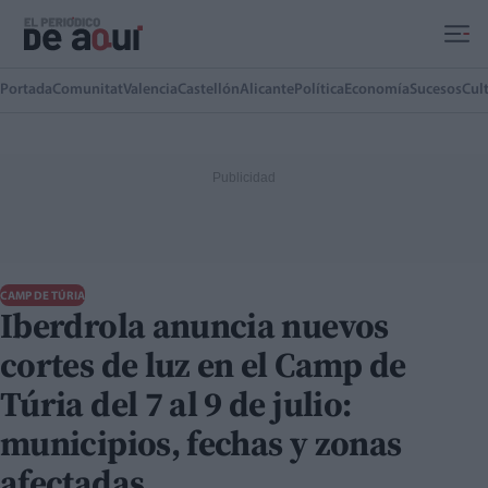
Ir al contenido principal
Portada
Comunitat
Valencia
Castellón
Alicante
Política
Economía
Sucesos
Cul
CAMP DE TÚRIA
Iberdrola anuncia nuevos
cortes de luz en el Camp de
Túria del 7 al 9 de julio:
municipios, fechas y zonas
afectadas