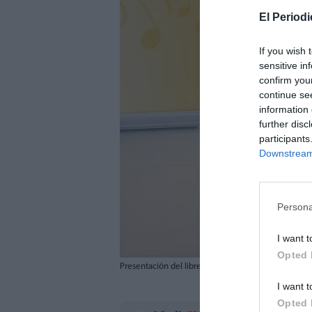
El Periodi
If you wish 
sensitive in
confirm you
continue se
information 
further disc
participants
Downstream 
Persona
I want t
Opted 
Presentación del libreto. /EPDA
I want t
Opted 