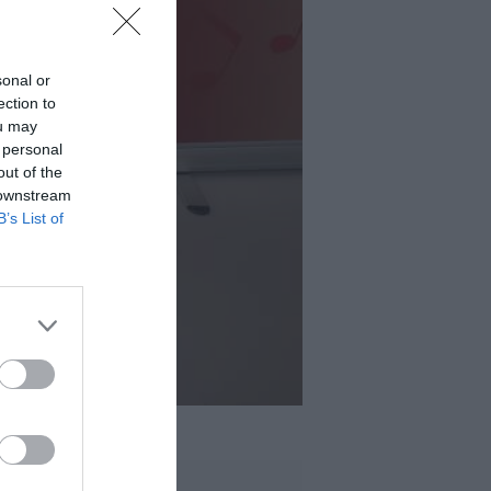
sonal or
ection to
ou may
 personal
out of the
 downstream
B’s List of