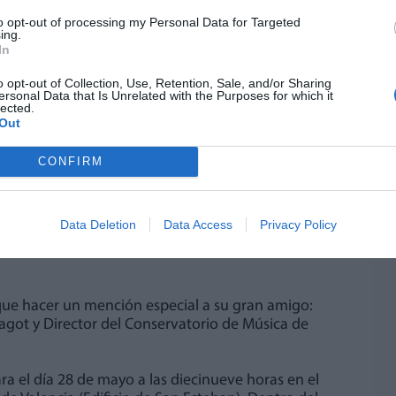
fuente preferida de Google de forma gratuita.
to opt-out of processing my Personal Data for Targeted
ing.
In
ue Juan Muñoz Orero, con motivo del nacimiento
 pieza musical que lleva por título: "Tango para
o opt-out of Collection, Use, Retention, Sale, and/or Sharing
ersonal Data that Is Unrelated with the Purposes for which it
lected.
Out
emporáneo, con una duración de 3'30", que
omo armonía tonal, modal y alterada, junto a
CONFIRM
ecundarias, creando un lenguaje sonoro lleno de
Data Deletion
Data Access
Privacy Policy
y especial: su nieta Aurora, que ha colmado de
an y Mª Trini, aportando un toque íntimo, familiar
 que hacer un mención especial a su gran amigo:
agot y Director del Conservatorio de Música de
ara el día 28 de mayo a las diecinueve horas en el