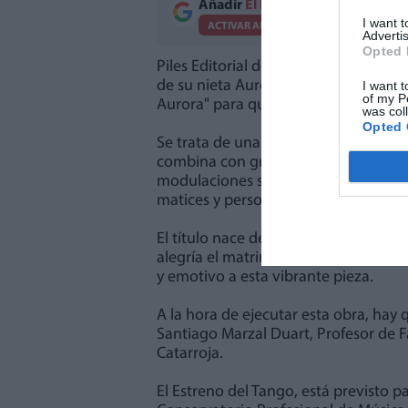
Añadir
El Periodico de Aquí
como 
I want 
ACTIVAR AHORA
Advertis
Opted 
Piles Editorial de Música anuncia q
de su nieta Aurora, ha compuesto una
I want t
of my P
Aurora" para quinteto de viento.
was col
Opted 
Se trata de una obra de estilo cont
combina con gran riqueza recursos c
modulaciones súbitas y dominantes s
matices y personalidad.
El título nace de una inspiración mu
alegría el matrimonio formado por Ju
y emotivo a esta vibrante pieza.
A la hora de ejecutar esta obra, hay
Santiago Marzal Duart, Profesor de F
Catarroja.
El Estreno del Tango, está previsto p