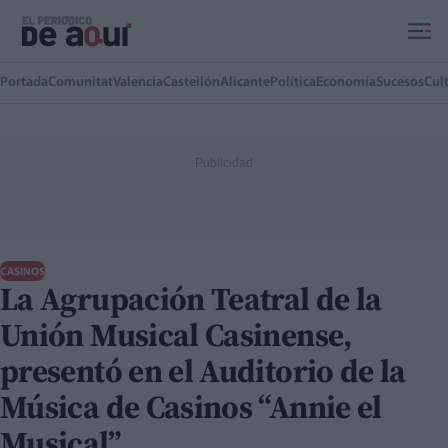
Ir al contenido principal
Portada
Comunitat
Valencia
Castellón
Alicante
Política
Economía
Sucesos
Cul
CASINOS
La Agrupación Teatral de la
Unión Musical Casinense,
presentó en el Auditorio de la
Música de Casinos “Annie el
Musical”