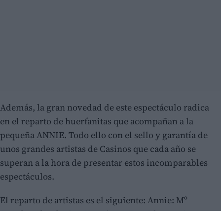
Además, la gran novedad de este espectáculo radica
en el reparto de huerfanitas que acompañan a la
pequeña ANNIE. Todo ello con el sello y garantía de
unos grandes artistas de Casinos que cada año se
superan a la hora de presentar estos incomparables
espectáculos.
El reparto de artistas es el siguiente: Annie: Mº
Angeles Almela; Sta. Hannigan: Tere Llavata; Sr.