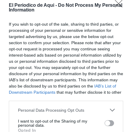
Warbucks: César García; Grace: Bea Bori; Rooster:
El Periodico de Aqui -
Do Not Process My Personal
Information
David Marques; Lily: Yolanda Narbón; Bundies: J. Luis
Bori y Salva Benavent; Molly: Candela Marqués; Niños:
If you wish to opt-out of the sale, sharing to third parties, or
Carmen y Pablo Cervera; Ariadna y Patricia Gómez;
processing of your personal or sensitive information for
Pablo Garcia; Daniela Merino; Carla y Julia Llavata;
targeted advertising by us, please use the below opt-out
section to confirm your selection. Please note that after your
Natxo Benavent; Salva y Nuria José; Gimena y Pelayo
opt-out request is processed you may continue seeing
Marqués; Alexandra Navarrete; África y Luna Gil.
interest-based ads based on personal information utilized by
Presidente: Josemi Gómez; Bert: Salva Llavata; Boylan
us or personal information disclosed to third parties prior to
your opt-out. You may separately opt-out of the further
Sisters: Mariola Cervera; Gloria Fernández, Bárbara
disclosure of your personal information by third parties on the
Martínez; Policía. José Manuel Marqués.
IAB’s list of downstream participants. This information may
also be disclosed by us to third parties on the
IAB’s List of
Downstream Participants
that may further disclose it to other
third parties.
Personal Data Processing Opt Outs
I want to opt-out of the Sharing of my
personal data.
Opted In