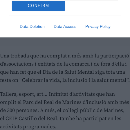
CONFIRM
Data Deletion
Data Access
Privacy Policy
Una trobada que ha comptat a més amb la participació
d'associacions i entitats de la comarca i de fora d'ella i
que han fet que el Dia de la Salut Mental siga tota una
festa on “Celebrar la vida, la inclusió i la salut mental”.
Tallers, esport, art… Infinitat d'activitats que han
omplit el Parc del Real de Marines d'inclusió amb més
de 300 persones. A més, el col·legi públic de Marines,
el CEIP Castillo del Real, també ha participat en les
activitats programades.