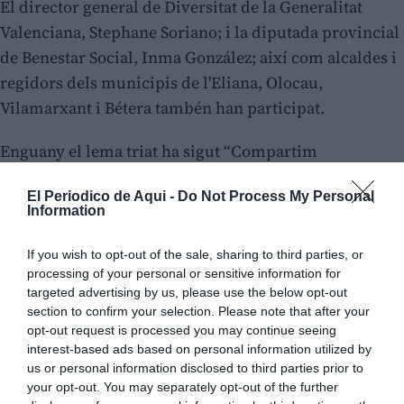
El director general de Diversitat de la Generalitat
Valenciana, Stephane Soriano; i la diputada provincial
de Benestar Social, Inma González; així com alcaldes i
regidors dels municipis de l'Eliana, Olocau,
Vilamarxant i Bétera tambén han participat.
Enguany el lema triat ha sigut “Compartim
vulnerabilitat, defenguem la nostra salut mental”. Un
El Periodico de Aqui -
Do Not Process My Personal
lema per a visibilitzar els efectes psicològics que
Information
provoquen les emergències en la salut mental
individual i col·lectiva. Catàstrofes com la dana, el
If you wish to opt-out of the sale, sharing to third parties, or
processing of your personal or sensitive information for
terratrémol de Lorca o el volcà de la Palma, no sols
targeted advertising by us, please use the below opt-out
deixen destrucció física i pèrdues materials, sinó
section to confirm your selection. Please note that after your
també un profund impacte emocional i psicològic. És
opt-out request is processed you may continue seeing
interest-based ads based on personal information utilized by
per tant fonamental que l'invisible als ulls no passe
us or personal information disclosed to third parties prior to
desapercebut.
your opt-out. You may separately opt-out of the further