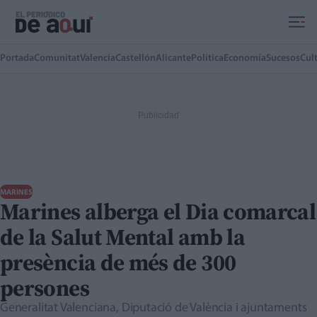
Ir al contenido principal
Portada
Comunitat
Valencia
Castellón
Alicante
Política
Economía
Sucesos
Cul
MARINES
Marines alberga el Dia comarcal
de la Salut Mental amb la
presència de més de 300
persones
Generalitat Valenciana, Diputació de València i ajuntaments