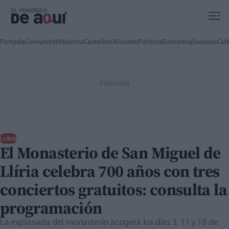
Ir al contenido principal
Portada
Comunitat
Valencia
Castellón
Alicante
Política
Economía
Sucesos
Cul
LLÍRIA
El Monasterio de San Miguel de
Llíria celebra 700 años con tres
conciertos gratuitos: consulta la
programación
La explanada del monasterio acogerá los días 3, 11 y 18 de