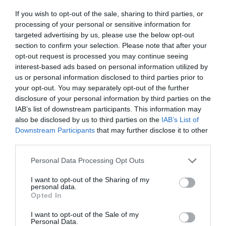
If you wish to opt-out of the sale, sharing to third parties, or
processing of your personal or sensitive information for
targeted advertising by us, please use the below opt-out
section to confirm your selection. Please note that after your
opt-out request is processed you may continue seeing
interest-based ads based on personal information utilized by
us or personal information disclosed to third parties prior to
La segunda cita llegará el
11 de julio
con
Valencia Hot
your opt-out. You may separately opt-out of the further
Five
, formación especializada en
jazz tradicional y
disclosure of your personal information by third parties on the
IAB’s list of downstream participants. This information may
swing
, que acercará al público algunos de los sonidos
also be disclosed by us to third parties on the
IAB’s List of
más característicos de estos géneros musicales.
Downstream Participants
that may further disclose it to other
third parties.
La programación concluirá el
18 de julio
con la
Personal Data Processing Opt Outs
actuación del grupo
Juglar
, encargado de poner el
broche final al ciclo con un concierto que combinará
I want to opt-out of the Sharing of my
personal data.
diferentes influencias musicales.
Opted In
I want to opt-out of the Sale of my
Personal Data.