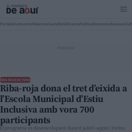
Ir al contenido principal
Portada
Comunitat
Valencia
Castellón
Alicante
Política
Economía
Sucesos
Cul
RIBA-ROJA DE TÚRIA
Riba-roja dona el tret d’eixida a
l’Escola Municipal d’Estiu
Inclusiva amb vora 700
participants
El programa es desenvoluparà durant juliol i agost i inclou