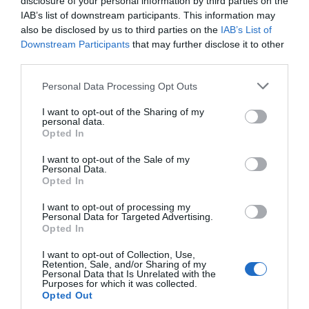
disclosure of your personal information by third parties on the
IAB’s list of downstream participants. This information may
L’activitat es desenvolupa als
CEIP Camp de
also be disclosed by us to third parties on the
IAB’s List of
Túria
i
Cervantes
, amb una distribució adaptada a les
Downstream Participants
that may further disclose it to other
diferents etapes educatives per tal d’oferir un millor
third parties.
servei i una organització més eficient.
Personal Data Processing Opt Outs
Un viatge pel món sense eixir de Riba-roja
I want to opt-out of the Sharing of my
personal data.
Sota el lema
“La volta al món sense maletes”
, l’edició
Opted In
d’enguany proposa un recorregut imaginari per
I want to opt-out of the Sale of my
diferents països i cultures amb l’objectiu d’apropar els
Personal Data.
Opted In
participants a la
diversitat cultural
mitjançant el joc,
I want to opt-out of processing my
els tallers i les activitats educatives.
Personal Data for Targeted Advertising.
Opted In
I want to opt-out of Collection, Use,
Retention, Sale, and/or Sharing of my
Personal Data that Is Unrelated with the
Purposes for which it was collected.
Opted Out