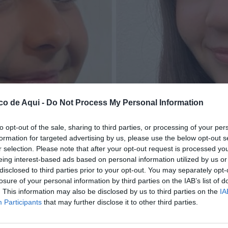
co de Aqui -
Do Not Process My Personal Information
to opt-out of the sale, sharing to third parties, or processing of your per
formation for targeted advertising by us, please use the below opt-out s
r selection. Please note that after your opt-out request is processed y
eing interest-based ads based on personal information utilized by us or
disclosed to third parties prior to your opt-out. You may separately opt-
losure of your personal information by third parties on the IAB’s list of
fuente preferida de Google de forma gratuita.
. This information may also be disclosed by us to third parties on the
IA
Participants
that may further disclose it to other third parties.
nense
el sábado día 16 de mayo en el concierto