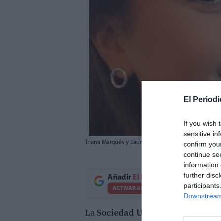
El Periodi
If you wish 
sensitive in
Triana Marqués y Laura Gómez.
//
EPDA
confirm you
continue se
information 
further disc
Añadir
El Periodico de Aquí
como 
participants
ACTIVAR AHORA
Downstream 
La
Sociedad Unión Musical Casi