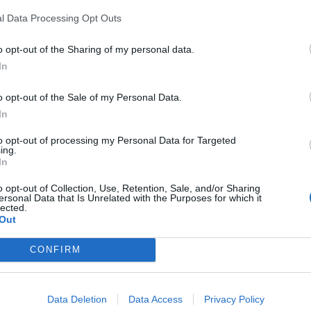
entidad, procedió a nombrar a las cortes de
l Data Processing Opt Outs
2026-27.
o opt-out of the Sharing of my personal data.
ño son las siguientes:
In
nor infantil: Sofía Bouannane, Laia Calduch y
o opt-out of the Sale of my Personal Data.
 Marqués Lafuente.
In
to opt-out of processing my Personal Data for Targeted
rmada por: Helena Cabrera Esteve, Marta
ing.
In
Serra, María Saez Gómez, Sandra Poveda
la señorita: Laura Gómez Vidal.
o opt-out of Collection, Use, Retention, Sale, and/or Sharing
ersonal Data that Is Unrelated with the Purposes for which it
lected.
a ya el trabajo y la preparación de esa gran
Out
che del 14 de agosto,
donde serán
CONFIRM
en el marco de las fiestas patronales y donde
poesías al igual que nos ofrecerán los
del acto, una ceremonia entrañable y
Data Deletion
Data Access
Privacy Policy