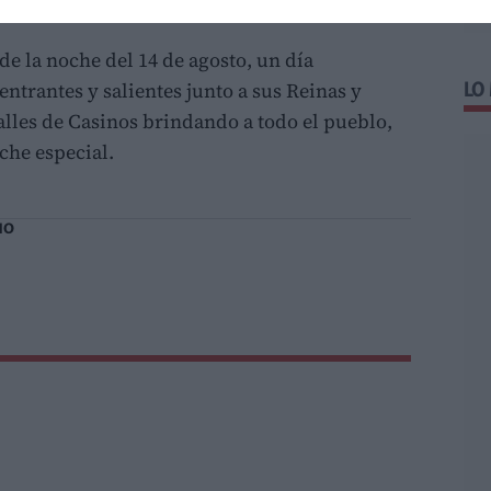
e la noche del 14 de agosto, un día
trantes y salientes junto a sus Reinas y
LO
calles de Casinos brindando a todo el pueblo,
che especial.
NO