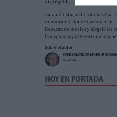
distinguida.
La Unión Musical Casinense hará d
memorable, donde las musicales en
llenarán de música y alegría las 
la elegancia y categoría de una no
Sobre el autor
JOSÉ SALVADOR MURGUI SORIA
Ver biografía
HOY EN PORTADA