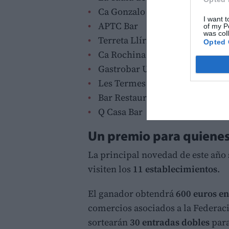
Ca Gonzalo Llíria
I want t
APTC Bar
of my P
was col
Terreta Llíria
Opted 
Ca Rochina
Gastrobar Unió
Les Termes Gastrobar
Bar Restaurant Pla de Rascanya
Q Casa Bar
Un premio para quienes
La principal novedad de este año s
visiten los
11 establecimientos
.
El ganador obtendrá
600 euros en
comercios asociados a la Federac
sortearán
30 entradas dobles
para