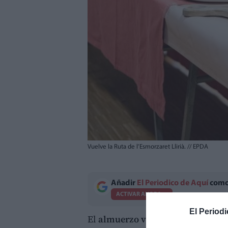
Vuelve la Ruta de l’Esmorzaret Llirià.
//
EPDA
Añadir
El Periodico de Aquí
como 
ACTIVAR AHORA
El Periodi
El
almuerzo valenciano
vuelve a 