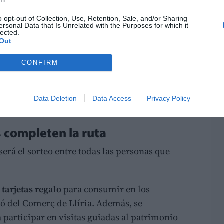
o opt-out of Collection, Use, Retention, Sale, and/or Sharing
ersonal Data that Is Unrelated with the Purposes for which it
lected.
LO
Out
CONFIRM
Data Deletion
Data Access
Privacy Policy
 completen la ruta
erá el sorteo entre todas las personas que
 tarjetas regalo
para consumir en los
ió del Comerç de Llíria. Además, se
 participar en visitas guiadas al patrimonio