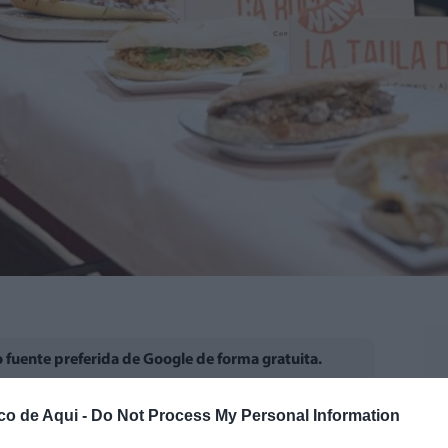
fuente preferida de Google de forma gratuita.
co de Aqui -
Do Not Process My Personal Information
ser protagonista este verano en
Llíria
con una