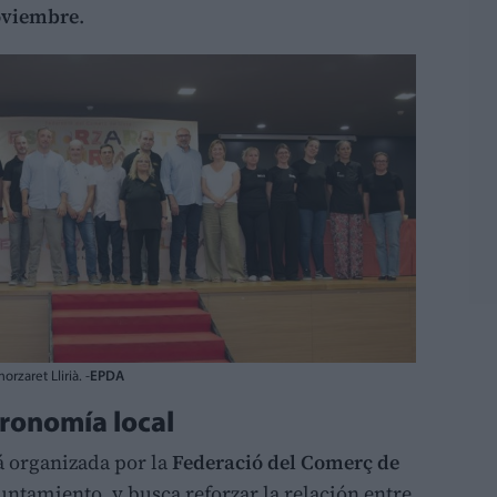
noviembre
.
rzaret Llirià. -
EPDA
tronomía local
tá organizada por la
Federació del Comerç de
untamiento, y busca reforzar la relación entre