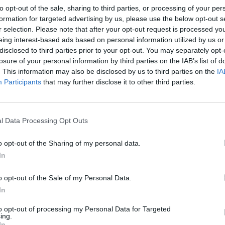
orzaret Llirià
, una iniciativa que reunirá a
11
to opt-out of the sale, sharing to third parties, or processing of your per
 el
1 de julio y el 30 de septiembre
. Como
formation for targeted advertising by us, please use the below opt-out s
r selection. Please note that after your opt-out request is processed y
orrido por todos los locales participantes
eing interest-based ads based on personal information utilized by us or
 en tarjetas regalo
para gastar en el comercio
disclosed to third parties prior to your opt-out. You may separately opt-
losure of your personal information by third parties on the IAB’s list of
. This information may also be disclosed by us to third parties on the
IA
Participants
that may further disclose it to other third parties.
imientos ofrecerán
bocadillos exclusivos
onales y de proximidad adquiridos en
l Data Processing Opt Outs
ivo de poner en valor tanto la gastronomía
o opt-out of the Sharing of my personal data.
In
cipan en esta sexta edición son:
o opt-out of the Sale of my Personal Data.
In
to opt-out of processing my Personal Data for Targeted
ing.
In