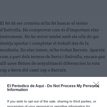
El fet de ser cronista m’ha fet buscar el terme
d’Estivella. He comprovat com és d’important eixe
instrument. Ho he mirat també amb els ulls de qui
desitja aportar i completar el treball des de la
modèstia. En eixe intent, m’he trobat Barraix. Apareix
com a part dels termes de Serra i Estivella, encara que
allí unes fletxes de senyalització diferencien la ruta
cap a Serra del camí cap a Barraix.
El Periodico de Aqui -
Do Not Process My Personal
Information
If you wish to opt-out of the sale, sharing to third parties, or
processing of your personal or sensitive information for