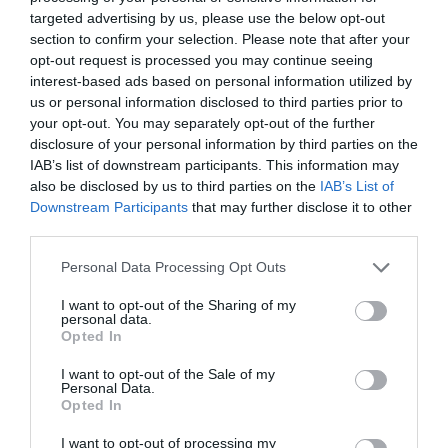
targeted advertising by us, please use the below opt-out
section to confirm your selection. Please note that after your
opt-out request is processed you may continue seeing
interest-based ads based on personal information utilized by
us or personal information disclosed to third parties prior to
your opt-out. You may separately opt-out of the further
disclosure of your personal information by third parties on the
Barraix. /
EPDA
IAB’s list of downstream participants. This information may
Instintivament, he tornat a rellegir la definició que el
also be disclosed by us to third parties on the
IAB’s List of
Downstream Participants
that may further disclose it to other
diccionari Alcover-Moll dona del topònim com a
third parties.
“Font medicinal existent en el terme d’Estivella
Personal Data Processing Opt Outs
(València)”. He recordat quan en el segle passat Serra
va intentar apropiar-se de les aigües de la font. He
I want to opt-out of the Sharing of my
personal data.
repassat la creació de la fonda situada en el paratge i
Opted In
com encara la família estivellenca que el regentava té
I want to opt-out of the Sale of my
el malnom de “Barraixeros”. He pensat com
Personal Data.
Opted In
l’ajuntament d’Estivella ha regulat històricament el
consum de l’aqüífer, les construccions o els camins.
I want to opt-out of processing my