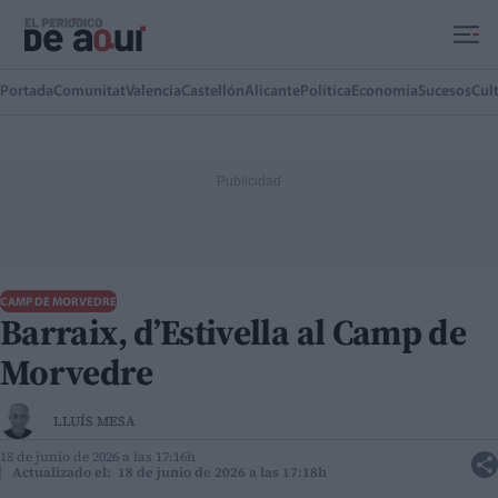
Ir al contenido principal
Portada
Comunitat
Valencia
Castellón
Alicante
Política
Economía
Sucesos
Cul
CAMP DE MORVEDRE
Barraix, d’Estivella al Camp de
Morvedre
LLUÍS MESA
18 de junio de 2026 a las 17:16h
Actualizado el: 18 de junio de 2026 a las 17:18h