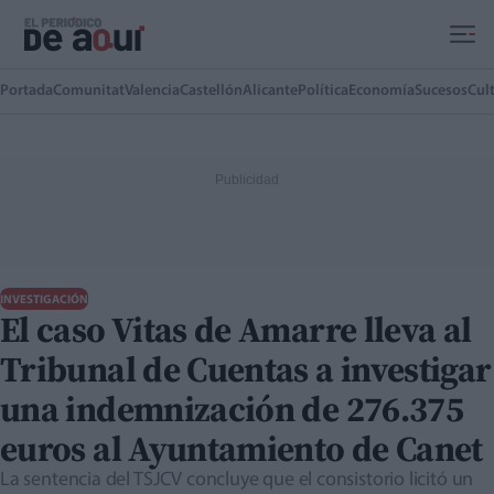
Ir al contenido principal
Portada
Comunitat
Valencia
Castellón
Alicante
Política
Economía
Sucesos
Cul
INVESTIGACIÓN
El caso Vitas de Amarre lleva al
Tribunal de Cuentas a investigar
una indemnización de 276.375
euros al Ayuntamiento de Canet
La sentencia del TSJCV concluye que el consistorio licitó un