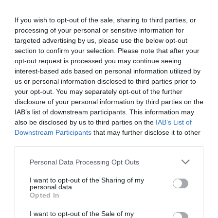
pliegos. Para entonces, el conflicto ya había generado
un importante coste económico y la cuestión
If you wish to opt-out of the sale, sharing to third parties, or
principal era determinar la cuantía de la
processing of your personal or sensitive information for
targeted advertising by us, please use the below opt-out
indemnización.
section to confirm your selection. Please note that after your
opt-out request is processed you may continue seeing
El TSJCV fija una indemnización de
interest-based ads based on personal information utilized by
276.375 euros
us or personal information disclosed to third parties prior to
your opt-out. You may separately opt-out of the further
La Sentencia 118/2026 del TSJCV cuantifica la
disclosure of your personal information by third parties on the
indemnización en 276.375,55 euros más intereses
IAB’s list of downstream participants. This information may
legales desde la notificación de la sentencia de
also be disclosed by us to third parties on the
IAB’s List of
Downstream Participants
that may further disclose it to other
primera instancia.
third parties.
La Sala toma como referencia el informe pericial
Personal Data Processing Opt Outs
aportado por el propio Ayuntamiento y establece el
I want to opt-out of the Sharing of my
siguiente desglose económico:
personal data.
Opted In
Concepto
I want to opt-out of the Sale of my