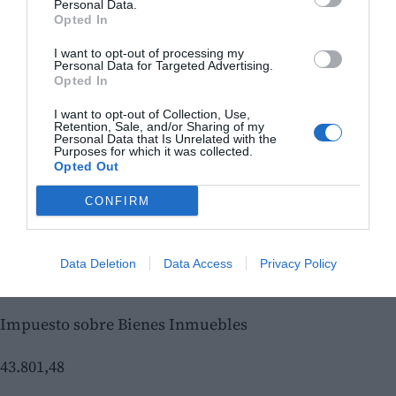
Personal Data.
Opted In
Importe (€)
I want to opt-out of processing my
Personal Data for Targeted Advertising.
Fianza temporal
Opted In
224,30
I want to opt-out of Collection, Use,
Retention, Sale, and/or Sharing of my
Personal Data that Is Unrelated with the
Fianza definitiva
Purposes for which it was collected.
Opted Out
448,60
CONFIRM
Cánones anuales por derecho de superficie
Data Deletion
Data Access
Privacy Policy
168.896,20
Impuesto sobre Bienes Inmuebles
43.801,48