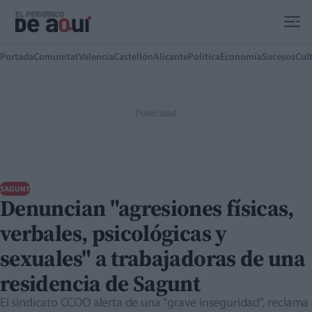
Ir al contenido principal
Portada
Comunitat
Valencia
Castellón
Alicante
Política
Economía
Sucesos
Cul
SAGUNT
Denuncian "agresiones físicas,
verbales, psicológicas y
sexuales" a trabajadoras de una
residencia de Sagunt
El sindicato CCOO alerta de una "grave inseguridad", reclama