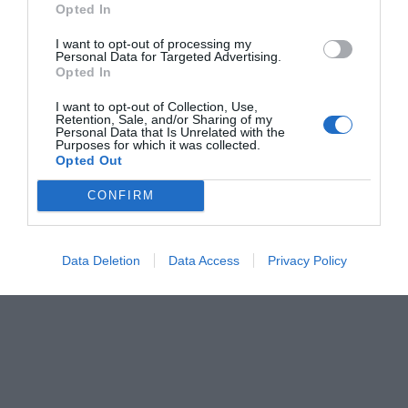
Opted In
Desde la organización sindical se insiste en que la
situación requiere una
intervención inmediata
para
I want to opt-out of processing my
Personal Data for Targeted Advertising.
garantizar la seguridad del personal que desarrolla su
Opted In
actividad en el centro.
I want to opt-out of Collection, Use,
Retention, Sale, and/or Sharing of my
Personal Data that Is Unrelated with the
Purposes for which it was collected.
Opted Out
CONFIRM
Data Deletion
Data Access
Privacy Policy