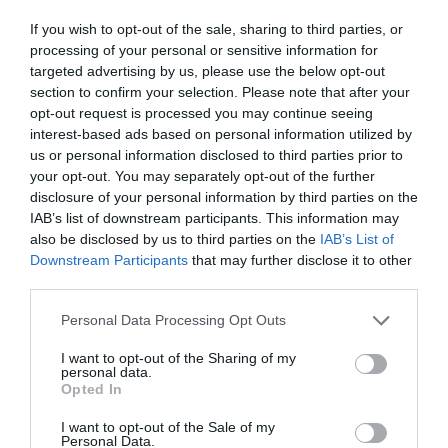
If you wish to opt-out of the sale, sharing to third parties, or
processing of your personal or sensitive information for
targeted advertising by us, please use the below opt-out
section to confirm your selection. Please note that after your
opt-out request is processed you may continue seeing
interest-based ads based on personal information utilized by
us or personal information disclosed to third parties prior to
your opt-out. You may separately opt-out of the further
disclosure of your personal information by third parties on the
IAB’s list of downstream participants. This information may
also be disclosed by us to third parties on the
IAB’s List of
Downstream Participants
that may further disclose it to other
third parties.
“
Las trabajadoras están llegando a sus puestos de
Personal Data Processing Opt Outs
trabajo con miedo.
No podemos normalizar que
I want to opt-out of the Sharing of my
quienes cuidan de las personas más vulnerables
personal data.
Opted In
tengan que poner en riesgo su propia integridad física
y psicológica para desempeñar su labor”, ha señalado.
I want to opt-out of the Sale of my
Personal Data.