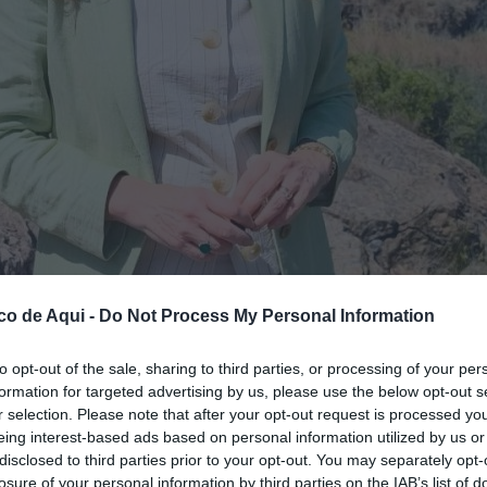
co de Aqui -
Do Not Process My Personal Information
dia de Sagunt.
//
EPDA
to opt-out of the sale, sharing to third parties, or processing of your per
formation for targeted advertising by us, please use the below opt-out s
fuente preferida de Google de forma gratuita.
r selection. Please note that after your opt-out request is processed y
eing interest-based ads based on personal information utilized by us or
disclosed to third parties prior to your opt-out. You may separately opt-
 les pròximes eleccions municipals a
Sagunt
.
losure of your personal information by third parties on the IAB’s list of