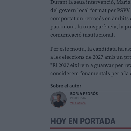
Durant la seua intervenció, Maria
del govern local format per
PSPV 
comportat un retrocés en àmbits c
patrimoni, la transparència, la pr
comunicació institucional.
Per este motiu, la candidata ha a
a les eleccions de 2027 amb un pro
"El 2027 eixirem a guanyar per rev
considerem fonamentals per a la c
Sobre el autor
BORJA PEDRÓS
PERIODISTA
Ver biografía
HOY EN PORTADA