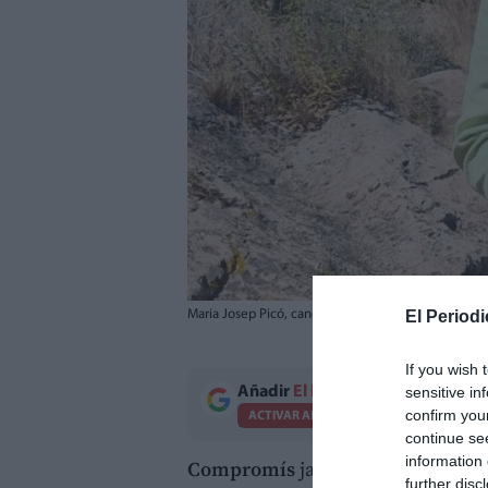
El Periodi
Maria Josep Picó, candidata de Compromís a l'alcal
If you wish 
sensitive in
Añadir
El Periodico de Aquí
como 
confirm you
ACTIVAR AHORA
continue se
information 
Compromís
ja té candidata per a
further disc