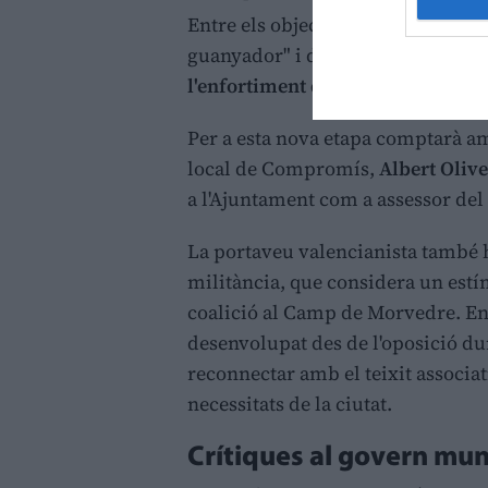
Entre els objectius que s'ha marca
guanyador" i d'un programa electo
l'enfortiment dels serveis públics
Per a esta nova etapa comptarà am
local de Compromís,
Albert Olive
a l'Ajuntament com a assessor de
La portaveu valencianista també ha
militància, que considera un estím
coalició al Camp de Morvedre. En e
desenvolupat des de l'oposició dur
reconnectar amb el teixit associat
necessitats de la ciutat.
Crítiques al govern mun