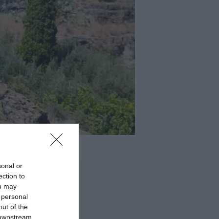
sonal or
ection to
ou may
 personal
out of the
 downstream