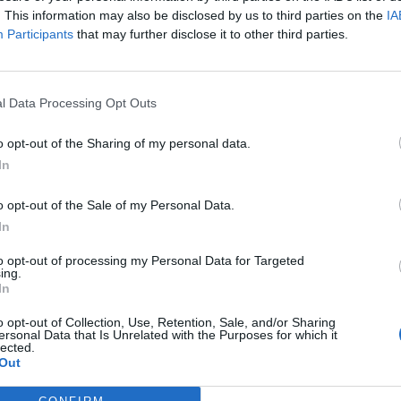
ificat per unanimitat
Maria Josep Picó
com a
. This information may also be disclosed by us to third parties on the
IA
icipi, una decisió que dona el tret d'eixida a la
Participants
that may further disclose it to other third parties.
reforça el lideratge de l'actual portaveu del
l Data Processing Opt Outs
e la militància
durant l'assemblea celebrada
o opt-out of the Sharing of my personal data.
, on també es va refermar l'aposta de
In
ecte que aspire a recuperar el govern
o opt-out of the Sale of my Personal Data.
In
onta este nou repte
"amb responsabilitat i
to opt-out of processing my Personal Data for Targeted
ncianisme a Sagunt. Segons ha afirmat, fa el
ing.
In
olupada fins ara i amb la voluntat de liderar
de la qualitat de vida de les persones" i
o opt-out of Collection, Use, Retention, Sale, and/or Sharing
ersonal Data that Is Unrelated with the Purposes for which it
, amb idees i valors clars".
lected.
Out
n programa per a 2027"