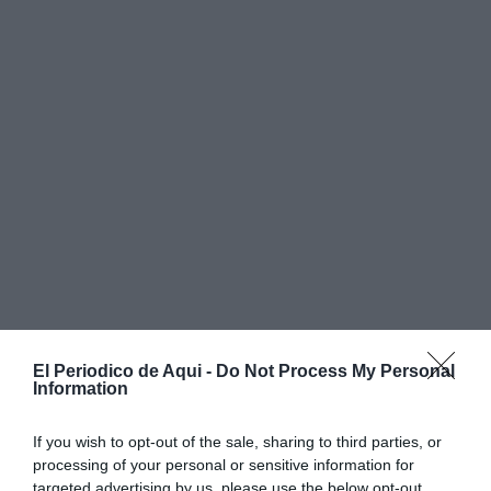
El Periodico de Aqui -
Do Not Process My Personal
Information
Segons sosté la formació, mentre que
l'Ajuntament ha
If you wish to opt-out of the sale, sharing to third parties, or
complit els compromisos que li corresponien
,
processing of your personal or sensitive information for
l'Autoritat Portuària continua sense executar algunes
targeted advertising by us, please use the below opt-out