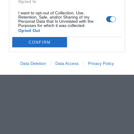
l'Autoritat Portuària el novembre de 2025.
Opted In
I want to opt-out of Collection, Use,
Retention, Sale, and/or Sharing of my
Personal Data that Is Unrelated with the
Purposes for which it was collected.
Opted Out
CONFIRM
Data Deletion
Data Access
Privacy Policy