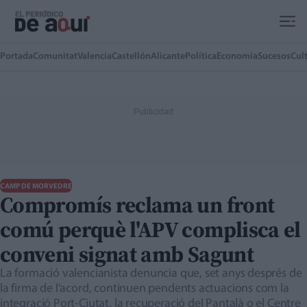
Ir al contenido principal
Portada
Comunitat
Valencia
Castellón
Alicante
Política
Economía
Sucesos
Cul
CAMP DE MORVEDRE
Compromís reclama un front
comú perquè l'APV complisca el
conveni signat amb Sagunt
La formació valencianista denuncia que, set anys després de
la firma de l'acord, continuen pendents actuacions com la
integració Port-Ciutat, la recuperació del Pantalà o el Centre