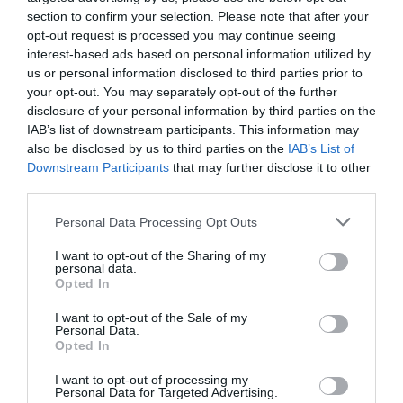
de les actuacions més rellevants previstes en l'acord.
section to confirm your selection. Please note that after your
opt-out request is processed you may continue seeing
Entre elles, assenyalen que el port continua "tancat a la
interest-based ads based on personal information utilized by
ciutat", que el
tram marítim del Pantalà
presenta un
us or personal information disclosed to third parties prior to
avançat estat de deteriorament i que la regeneració de
your opt-out. You may separately opt-out of the further
disclosure of your personal information by third parties on the
la zona sud encara no ha experimentat avanços
IAB’s list of downstream participants. This information may
significatius.
also be disclosed by us to third parties on the
IAB’s List of
Downstream Participants
that may further disclose it to other
third parties.
Contenido relacionado
Compromís eleva al Congrés les reivindicacions
Personal Data Processing Opt Outs
pendents del port de Sagunt
I want to opt-out of the Sharing of my
personal data.
Opted In
Crítiques a la nova delimitació del port
I want to opt-out of the Sale of my
Un altre dels aspectes que centra les crítiques de
Personal Data.
Opted In
Compromís és la nova proposta de
Delimitació
d'Espais i Usos Portuaris (DEUP)
presentada per
I want to opt-out of processing my
Personal Data for Targeted Advertising.