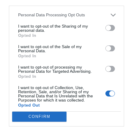
third parties.
Personal Data Processing Opt Outs
I want to opt-out of the Sharing of my
personal data.
Opted In
I want to opt-out of the Sale of my
Personal Data.
Opted In
I want to opt-out of processing my
Personal Data for Targeted Advertising.
El núcleo del requerimiento se basa en una idea clara:
Opted In
existe una
“unidad funcional” entre la planta y la
I want to opt-out of Collection, Use,
infraestructura gasista
, lo que obligaría a evaluarlas
Retention, Sale, and/or Sharing of my
Personal Data that Is Unrelated with the
de manera conjunta. Según el escrito, la propia
Purposes for which it was collected.
Administración autonómica reconoce que la
Opted Out
instalación de inyección tiene como única finalidad
CONFIRM
tratar el gas generado por una planta concreta. Esto, a
juicio del Consistorio, implica que la infraestructura