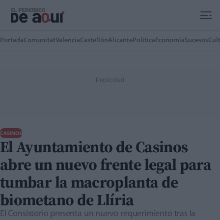
Ir al contenido principal
Portada
Comunitat
Valencia
Castellón
Alicante
Política
Economía
Sucesos
Cul
CASINOS
El Ayuntamiento de Casinos
abre un nuevo frente legal para
tumbar la macroplanta de
biometano de Llíria
El Consistorio presenta un nuevo requerimiento tras la