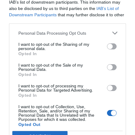
IAB’s list of downstream participants. This information may
El festival combinarà disciplines com la narració oral,
also be disclosed by us to third parties on the
IAB’s List of
la poesia o el clown, convertint el municipi en un punt
Downstream Participants
that may further disclose it to other
de trobada per a les arts escèniques.
third parties.
Personal Data Processing Opt Outs
Esta combinació d’espectacles i entorns urbans és,
precisament, un dels trets diferencials d’Olocau
I want to opt-out of the Sharing of my
personal data.
d’Orella, que aposta per
portar la cultura
Opted In
directament al carrer
i integrar-la en el paisatge
I want to opt-out of the Sale of my
local.
Personal Data.
Opted In
I want to opt-out of processing my
Personal Data for Targeted Advertising.
Opted In
I want to opt-out of Collection, Use,
Retention, Sale, and/or Sharing of my
Personal Data that Is Unrelated with the
Purposes for which it was collected.
Opted Out