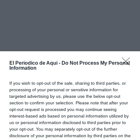
El Periodico de Aqui -
Do Not Process My Personal
Information
If you wish to opt-out of the sale, sharing to third parties, or
processing of your personal or sensitive information for
targeted advertising by us, please use the below opt-out
section to confirm your selection. Please note that after your
opt-out request is processed you may continue seeing
interest-based ads based on personal information utilized by
Durant el cap de setmana, els carrers i espais amb
us or personal information disclosed to third parties prior to
encant d’Olocau es transformaran en
escenaris oberts
your opt-out. You may separately opt-out of the further
amb una programació pensada per a tots els públics
.
disclosure of your personal information by third parties on the