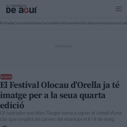
Ir al contenido principal
Portada
Comunitat
Valencia
Castellón
Alicante
Política
Economía
Sucesos
Cul
OLOCAU
El Festival Olocau d’Orella ja té
imatge per a la seua quarta
edició
L'il·lustrador suís Marc Taeger torna a signar el cartell d’una
cita que omplirà els carrers del municipi el 8 i 9 de maig