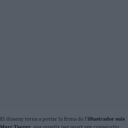
El disseny torna a portar la firma de l’
il·lustrador suís
Marc Taeger
, que repetix per quart any consecutiu