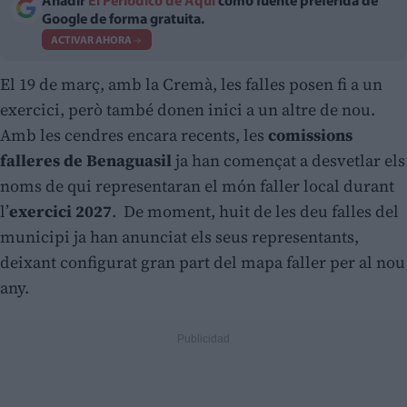
Añadir
El Periodico de Aquí
como fuente preferida de
Google de forma gratuita.
ACTIVAR AHORA
El 19 de març, amb la Cremà, les falles posen fi a un
exercici, però també donen inici a un altre de nou.
Amb les cendres encara recents, les
comissions
falleres de Benaguasil
ja han començat a desvetlar els
noms de qui representaran el món faller local durant
l’
exercici 2027
.
De moment, huit de les deu falles del
municipi ja han anunciat els seus representants,
deixant configurat gran part del mapa faller per al nou
any.