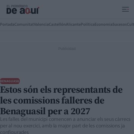
Ir al contenido principal
Portada
Comunitat
Valencia
Castellón
Alicante
Política
Economía
Sucesos
Cul
BENAGUASIL
Estos són els representants de
les comissions falleres de
Benaguasil per a 2027
Les falles del municipi comencen a anunciar els seus càrrecs
per al nou exercici, amb la major part de les comissions ja
configurades