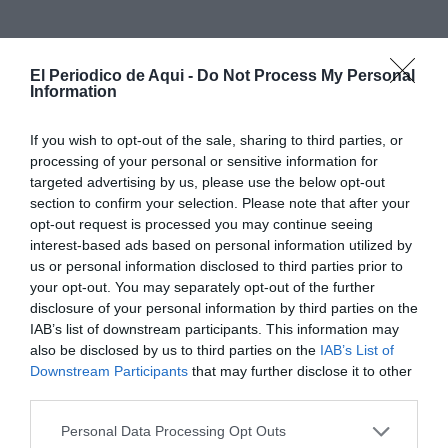
El Periodico de Aqui -
Do Not Process My Personal
Information
If you wish to opt-out of the sale, sharing to third parties, or
En la
Falla Plaça de Bous
,
Nerea Fernández
i March
processing of your personal or sensitive information for
targeted advertising by us, please use the below opt-out
serà la Fallera Major i
Euse Pérez
i Arrué la Fallera
section to confirm your selection. Please note that after your
Major Infantil.
Adrián Tarín
i Cardona ocuparà la
opt-out request is processed you may continue seeing
presidència infantil i
Rubén Ibáñez
i Domingo la
interest-based ads based on personal information utilized by
us or personal information disclosed to third parties prior to
presidència.
your opt-out. You may separately opt-out of the further
disclosure of your personal information by third parties on the
La
Falla El Penyot
ha designat
Inma Asensi
i Bernal
IAB’s list of downstream participants. This information may
com a Fallera Major i
Anna Gil
i Balaguer com a
also be disclosed by us to third parties on the
IAB’s List of
Downstream Participants
that may further disclose it to other
Fallera Major Infantil.
Yelco Llosa
i Guixe serà el
third parties.
president, mentre que
Mauro Ortega
i Díaz exercirà
com a president infantil.
Personal Data Processing Opt Outs