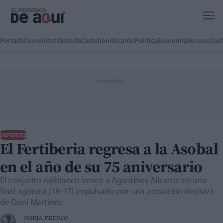
Ir al contenido principal
Portada
Comunitat
Valencia
Castellón
Alicante
Política
Economía
Sucesos
Cul
DEPORTES
El Fertiberia regresa a la Asobal
en el año de su 75 aniversario
El conjunto rojiblanco vence a Agustinos Alicante en una
final agónica (18-17) impulsado por una actuación decisiva
de Dani Martínez
BORJA PEDRÓS