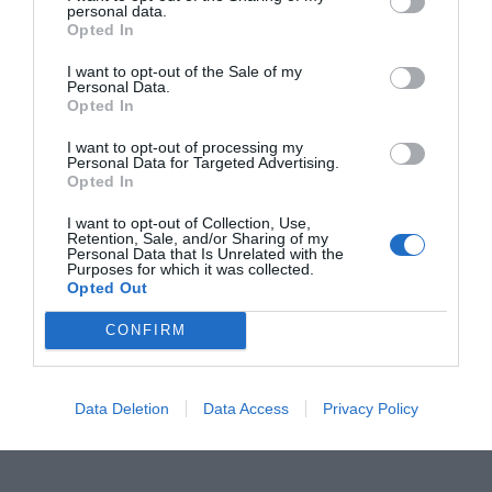
Tras el paso por vestuarios, el choque se convirtió en
personal data.
Opted In
una batalla de desgaste. Cada gol costaba una
enormidad y la tensión se adueñó del pabellón.
I want to opt-out of the Sale of my
Personal Data.
Agustinos llegó a colocarse a un solo tanto (13-12) y
Opted In
amenazó seriamente con darle la vuelta al partido,
I want to opt-out of processing my
Personal Data for Targeted Advertising.
pero volvió a emerger la figura de Dani Martínez con
Opted In
varias paradas decisivas, especialmente en acciones
I want to opt-out of Collection, Use,
de contraataque.
Retention, Sale, and/or Sharing of my
Personal Data that Is Unrelated with the
Purposes for which it was collected.
Opted Out
CONFIRM
Data Deletion
Data Access
Privacy Policy