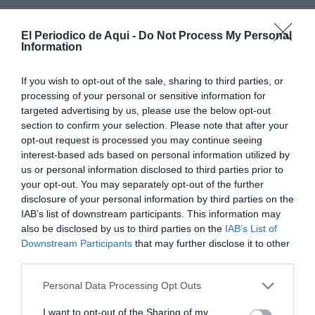
El Periodico de Aqui -
Do Not Process My Personal
Information
If you wish to opt-out of the sale, sharing to third parties, or
processing of your personal or sensitive information for
targeted advertising by us, please use the below opt-out
section to confirm your selection. Please note that after your
opt-out request is processed you may continue seeing
Un partido de máxima tensión
interest-based ads based on personal information utilized by
Con un parcial que disparó el marcador hasta el 8-4, el
us or personal information disclosed to third parties prior to
your opt-out. You may separately opt-out of the further
equipo dirigido por Sergio Mallo parecía tener el
disclosure of your personal information by third parties on the
partido controlado. Sin embargo, Agustinos no se
IAB’s list of downstream participants. This information may
rindió y aprovechó una exclusión de Urruzola para
also be disclosed by us to third parties on the
IAB’s List of
Downstream Participants
that may further disclose it to other
volver a meterse de lleno en la final antes del descanso
third parties.
(11-9), alentado por una ruidosa afición alicantina que
Personal Data Processing Opt Outs
creyó hasta el final.
I want to opt-out of the Sharing of my