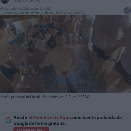
BORJA PEDRÓS
09 de julio de 2026 a las 14:34h
Actualizado el: 09 de julio de 2026 a las 14:34h
Xopà i processó del barril a Benavites, en À Punt.
//
EPDA
Añadir
El Periodico de Aquí
como fuente preferida de
Google de forma gratuita.
ACTIVAR AHORA