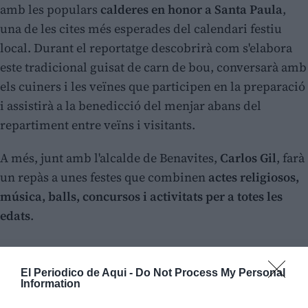
amb les populars
calderes en honor a Santa Paula
,
una de les cites més esperades del calendari festiu
local. Durant el reportatge descobrirà com s'elabora
este tradicional guisat de carn de bou, conversarà amb
els cuiners i les veïnes que participen en la preparació
i assistirà a la benedicció del menjar abans del
repartiment entre veïns i visitants.
A més, junt amb l'alcalde de Benavites,
Carlos Gil
, farà
un repàs a unes festes que combinen
actes religiosos,
música, balls, concursos i activitats per a totes les
edats
.
El Periodico de Aqui -
Do Not Process My Personal
Information