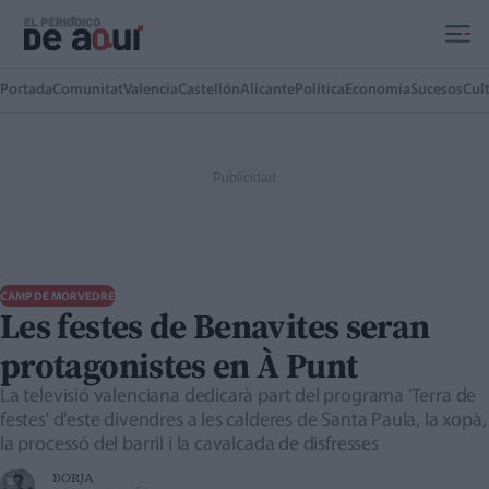
Ir al contenido principal
Portada
Comunitat
Valencia
Castellón
Alicante
Política
Economía
Sucesos
Cul
CAMP DE MORVEDRE
Les festes de Benavites seran
protagonistes en À Punt
La televisió valenciana dedicarà part del programa 'Terra de
festes' d'este divendres a les calderes de Santa Paula, la xopà,
la processó del barril i la cavalcada de disfresses
BORJA