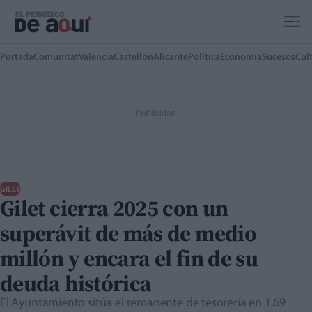
Ir al contenido principal
Portada
Comunitat
Valencia
Castellón
Alicante
Política
Economía
Sucesos
Cul
GILET
Gilet cierra 2025 con un
superávit de más de medio
millón y encara el fin de su
deuda histórica
El Ayuntamiento sitúa el remanente de tesorería en 1,69