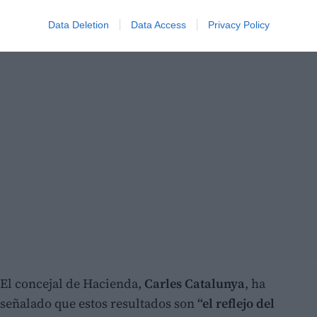
Data Deletion
Data Access
Privacy Policy
El concejal de Hacienda,
Carles Catalunya
, ha
señalado que estos resultados son
“el reflejo del