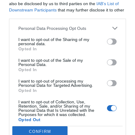
also be disclosed by us to third parties on the
IAB’s List of
vida quotidiana del poble”
i d’haver acompanyat
Downstream Participants
that may further disclose it to other
moltes famílies en moments importants. Un missatge
third parties.
carregat d’agraïment en què ha volgut destacar la
Personal Data Processing Opt Outs
confiança, l’afecte i el respecte
que ha rebut durant
I want to opt-out of the Sharing of my
tots estos anys per part de la població de Gilet.
personal data.
Opted In
La farmacèutica també ha expressat la tranquil·litat
I want to opt-out of the Sale of my
amb què afronta esta nova etapa, assegurant que
deixa
Personal Data.
Opted In
la farmàcia en bones mans
i amb la seguretat que
continuarà donant servei als veïns del municipi.
I want to opt-out of processing my
Personal Data for Targeted Advertising.
Opted In
I want to opt-out of Collection, Use,
Retention, Sale, and/or Sharing of my
Personal Data that Is Unrelated with the
Purposes for which it was collected.
Opted Out
CONFIRM