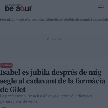
Ir al contenido principal
Portada
Comunitat
Valencia
Castellón
Alicante
Política
Economía
Sucesos
Cul
SOCIEDAD
Isabel es jubila després de mig
segle al cadavant de la farmàcia
de Gilet
La professional posa fi a 47 anys d’atenció a diverses
generacions de veïns