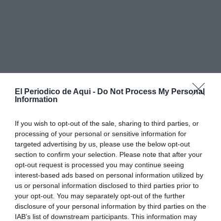
El Periodico de Aqui -
Do Not Process My Personal
Information
If you wish to opt-out of the sale, sharing to third parties, or
processing of your personal or sensitive information for
targeted advertising by us, please use the below opt-out
section to confirm your selection. Please note that after your
opt-out request is processed you may continue seeing
interest-based ads based on personal information utilized by
us or personal information disclosed to third parties prior to
your opt-out. You may separately opt-out of the further
En el seu comiat, Botía ha explicat que ha arribat el
disclosure of your personal information by third parties on the
IAB’s list of downstream participants. This information may
moment de dir adeu després d’haver compartit “
la