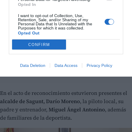
Opted In
I want to opt-out of Collection, Use,
Retention, Sale, and/or Sharing of my
Personal Data that Is Unrelated with the
Purposes for which it was collected.
Opted Out
CONFIRM
Data Deletion
Data Access
Privacy Policy
En el acto de reconocimiento estuvieron presentes el
alcalde de Sagunt, Darío Moreno
, la piloto local, su
padre y entrenador,
Miguel Ángel Antonino
, además
de familiares de la deportista.