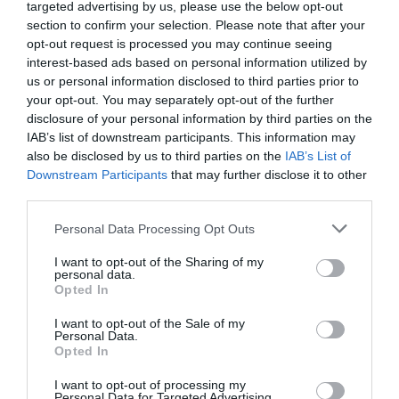
targeted advertising by us, please use the below opt-out
completar cada recorrido sin apoyar los pies en el
section to confirm your selection. Please note that after your
suelo y evitando cometer errores que penalicen su
opt-out request is processed you may continue seeing
resultado. Una exigencia que convierte cada prueba en
interest-based ads based on personal information utilized by
us or personal information disclosed to third parties prior to
un auténtico desafío físico y mental.
your opt-out. You may separately opt-out of the further
disclosure of your personal information by third parties on the
IAB’s list of downstream participants. This information may
also be disclosed by us to third parties on the
IAB’s List of
Downstream Participants
that may further disclose it to other
third parties.
Personal Data Processing Opt Outs
I want to opt-out of the Sharing of my
personal data.
Opted In
I want to opt-out of the Sale of my
Personal Data.
Opted In
I want to opt-out of processing my
Personal Data for Targeted Advertising.