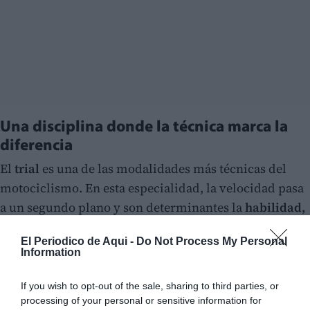
Una disciplina donde la técnica marca la
diferencia
El
trial
es una de las modalidades más técnicas del
motociclismo. En esta especialidad, la velocidad pasa
a un segundo plano y son determinantes la
habilidad,
el equilibrio, la concentración y la precisión
de los
El Periodico de Aqui -
Do Not Process My Personal
pilotos.
Information
Los participantes deben superar zonas delimitadas
If you wish to opt-out of the sale, sharing to third parties, or
con
obstáculos naturales y artificiales
, intentando
processing of your personal or sensitive information for