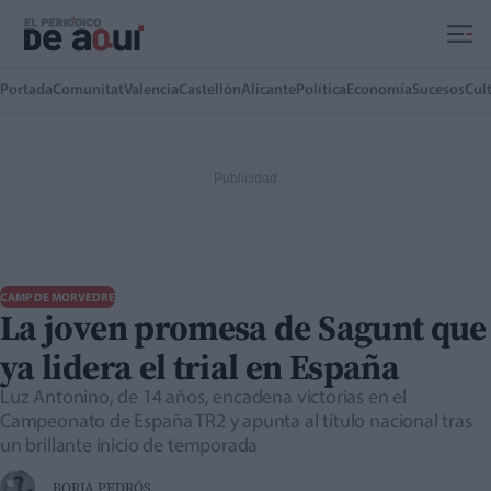
Ir al contenido principal
Portada
Comunitat
Valencia
Castellón
Alicante
Política
Economía
Sucesos
Cul
CAMP DE MORVEDRE
La joven promesa de Sagunt que
ya lidera el trial en España
Luz Antonino, de 14 años, encadena victorias en el
Campeonato de España TR2 y apunta al título nacional tras
un brillante inicio de temporada
BORJA PEDRÓS