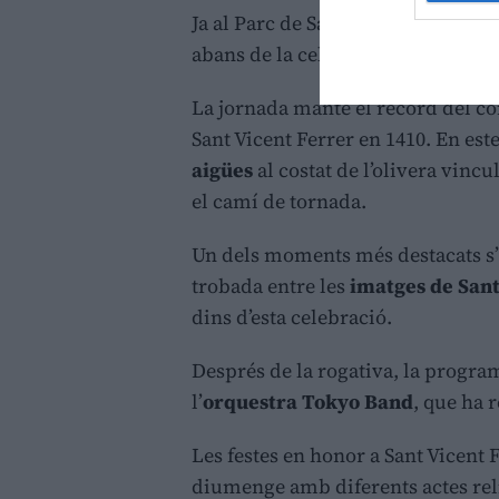
Ja al Parc de Sant Vicent, els assi
abans de la celebració de la
miss
La jornada manté el record del c
Sant Vicent Ferrer en 1410. En este 
aigües
al costat de l’olivera vincu
el camí de tornada.
Un dels moments més destacats s’h
trobada entre les
imatges de Sant
dins d’esta celebració.
Després de la rogativa, la progra
l’
orquestra Tokyo Band
, que ha 
Les festes en honor a Sant Vicent 
diumenge amb diferents actes reli