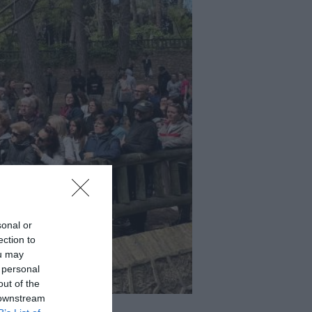
sonal or
ection to
ou may
 personal
out of the
 downstream