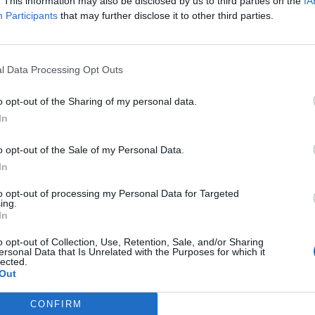
. This information may also be disclosed by us to third parties on the
IA
Participants
that may further disclose it to other third parties.
fuente preferida de Google de forma gratuita.
l Data Processing Opt Outs
u dia gran amb la celebració de la tradicional
o opt-out of the Sharing of my personal data.
tornat a reunir milers de persones en un dels
In
stes vicentines.
o opt-out of the Sale of my Personal Data.
, la imatge del copatró ha sigut acompanyada
In
 de Sant Vicent
, en un recorregut que any
to opt-out of processing my Personal Data for Targeted
de la localitat. La participació ha sigut
ing.
In
o opt-out of Collection, Use, Retention, Sale, and/or Sharing
ersonal Data that Is Unrelated with the Purposes for which it
esents l’alcalde,
Paco Gorrea
, la regidora de
lected.
e la Corporació municipal, així com la
Out
nts de la Confraria de Sant Vicent Ferrer.
CONFIRM