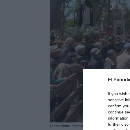
El Periodi
If you wish 
sensitive in
confirm you
continue se
information 
further disc
La tradicional rogativa al Parc de San Vicent de Llíri