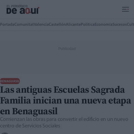
Ir al contenido principal
Portada
Comunitat
Valencia
Castellón
Alicante
Política
Economía
Sucesos
Cul
BENAGUASIL
Las antiguas Escuelas Sagrada
Familia inician una nueva etapa
en Benaguasil
Comienzan las obras para convertir el edificio en un nuevo
centro de Servicios Sociales