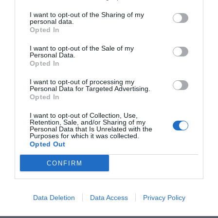
I want to opt-out of the Sharing of my
Las futuras instalaciones albergarán despachos, zonas
personal data.
Opted In
de espera, salas de atención y reunión, salón de actos,
área de recepción y administración, archivo, aulas,
I want to opt-out of the Sale of my
Personal Data.
una sala multiusos, espacios para intervenciones
Opted In
familiares y aseos.
I want to opt-out of processing my
Personal Data for Targeted Advertising.
Opted In
I want to opt-out of Collection, Use,
Retention, Sale, and/or Sharing of my
Personal Data that Is Unrelated with the
Purposes for which it was collected.
Opted Out
CONFIRM
Data Deletion
Data Access
Privacy Policy