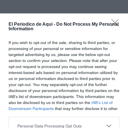
El Periodico de Aqui -
Do Not Process My Personal
Information
If you wish to opt-out of the sale, sharing to third parties, or
processing of your personal or sensitive information for
targeted advertising by us, please use the below opt-out
section to confirm your selection. Please note that after your
opt-out request is processed you may continue seeing
interest-based ads based on personal information utilized by
us or personal information disclosed to third parties prior to
your opt-out. You may separately opt-out of the further
El proyecto contempla la
rehabilitación del edificio
disclosure of your personal information by third parties on the
existente, situado en la calle Reyes Católicos, así como
IAB’s list of downstream participants. This information may
la
construcción de una nueva edificación
de una sola
also be disclosed by us to third parties on the
IAB’s List of
Downstream Participants
that may further disclose it to other
planta en la zona opuesta del patio exterior. Este nuevo
third parties.
espacio se destinará a almacén y área de reparto de
Personal Data Processing Opt Outs
alimentos.