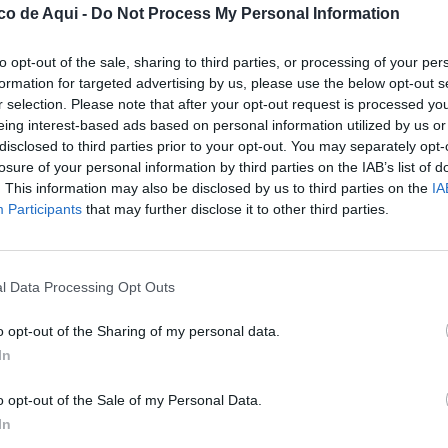
co de Aqui -
Do Not Process My Personal Information
fuente preferida de Google de forma gratuita.
to opt-out of the sale, sharing to third parties, or processing of your per
formation for targeted advertising by us, please use the below opt-out s
lud de Riba-roja de Túria comenzarán en
r selection. Please note that after your opt-out request is processed y
selleria de Sanidad
tras la reunión
eing interest-based ads based on personal information utilized by us or
ara coordinar los avances de una
disclosed to third parties prior to your opt-out. You may separately opt-
losure of your personal information by third parties on the IAB’s list of
nte desde hace años
.
. This information may also be disclosed by us to third parties on the
IA
Participants
that may further disclose it to other third parties.
s autonómicos han trasladado que ya
se ha
oyecto
—el estudio informativo— y que está
co a lo largo de este mes. Una vez completados
l Data Processing Opt Outs
cencia de obras al consistorio con el objetivo de
rano.
o opt-out of the Sharing of my personal data.
In
sión asistencial
o opt-out of the Sale of my Personal Data.
In
r respuesta al
crecimiento de población de