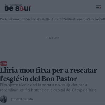
Ir al contenido principal
Portada
Comunitat
Valencia
Castellón
Alicante
Política
Economía
Sucesos
Cul
LLÍRIA
Llíria mou fitxa per a rescatar
l'església del Bon Pastor
El projecte tècnic obri la porta a noves ajudes per a
rehabilitar l’edifici històric de la capital del Camp de Túria
JUDITH CELMA