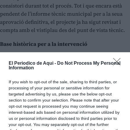
consistori durant tot el procés. Tot i que encara està
pendent de l’informe tècnic municipal per a la seua
aprovació definitiva, el projecte ja ha sigut revisat i
compta amb el vistiplau des del punt de vista tècnic.
Base històrica per a la intervenció
El Periodico de Aqui -
Do Not Process My Personal
Information
If you wish to opt-out of the sale, sharing to third parties, or
processing of your personal or sensitive information for
targeted advertising by us, please use the below opt-out
section to confirm your selection. Please note that after your
opt-out request is processed you may continue seeing
interest-based ads based on personal information utilized by
us or personal information disclosed to third parties prior to
your opt-out. You may separately opt-out of the further