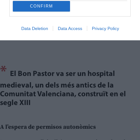
en hospitals medievals de la Universitat de València.
CONFIRM
Este treball aporta una base rigorosa que permet
orientar amb criteri les futures intervencions en
l’edifici.
Data Deletion
Data Access
Privacy Policy
*
El Bon Pastor va ser un hospital
medieval, un dels més antics de la
Comunitat Valenciana, construït en el
segle XIII
A l’espera de permisos autonòmics