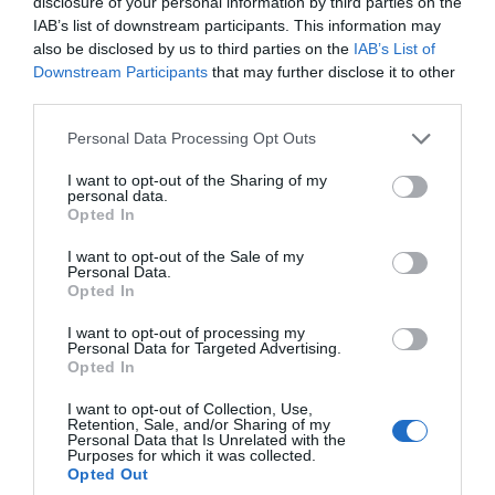
disclosure of your personal information by third parties on the
IAB’s list of downstream participants. This information may
also be disclosed by us to third parties on the
IAB’s List of
Downstream Participants
that may further disclose it to other
third parties.
Personal Data Processing Opt Outs
I want to opt-out of the Sharing of my
personal data.
Opted In
I want to opt-out of the Sale of my
Personal Data.
Opted In
I want to opt-out of processing my
Personal Data for Targeted Advertising.
Opted In
Per a definir les actuacions, també s’ha tingut en
I want to opt-out of Collection, Use,
Retention, Sale, and/or Sharing of my
compte l’informe documental encarregat en 2024 a
Personal Data that Is Unrelated with the
Purposes for which it was collected.
l’historiador
Frederic Aparisi Romero
, especialista
Opted Out