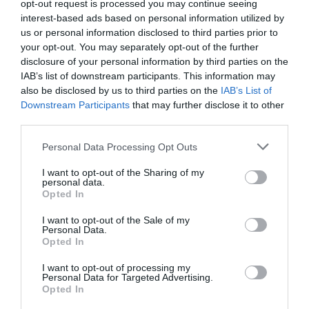
44a edició coincidint amb el
80 aniversari de l’Orfeão
opt-out request is processed you may continue seeing
interest-based ads based on personal information utilized by
de Leiria
. Tot i mantindre una base vinculada a la
us or personal information disclosed to third parties prior to
música clàssica
, el certamen aposta per una
your opt-out. You may separately opt-out of the further
programació oberta a altres gèneres com el jazz i a
disclosure of your personal information by third parties on the
IAB’s list of downstream participants. This information may
disciplines artístiques com la dansa.
also be disclosed by us to third parties on the
IAB’s List of
Downstream Participants
that may further disclose it to other
El programa combina
artistes locals amb noms
third parties.
internacionals
, entre els quals figura el Quintet López
Personal Data Processing Opt Outs
Varela junt a altres propostes procedents de diferents
països.
I want to opt-out of the Sharing of my
personal data.
Opted In
I want to opt-out of the Sale of my
Personal Data.
Opted In
I want to opt-out of processing my
Personal Data for Targeted Advertising.
Opted In