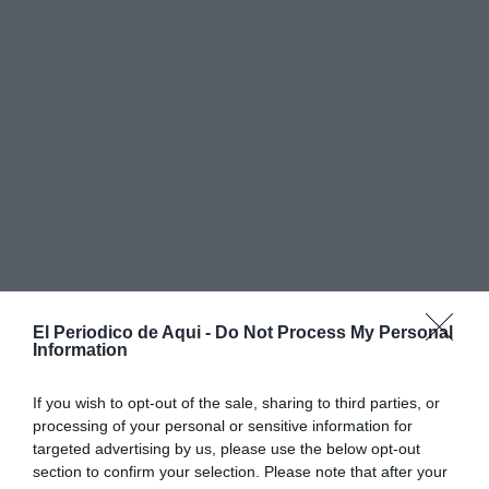
El Periodico de Aqui -
Do Not Process My Personal
Information
If you wish to opt-out of the sale, sharing to third parties, or
processing of your personal or sensitive information for
targeted advertising by us, please use the below opt-out
El Festival Música em Leiria arriba enguany a la seua
section to confirm your selection. Please note that after your