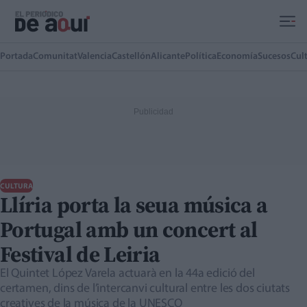
Ir al contenido principal
Portada
Comunitat
Valencia
Castellón
Alicante
Política
Economía
Sucesos
Cul
CULTURA
Llíria porta la seua música a
Portugal amb un concert al
Festival de Leiria
El Quintet López Varela actuarà en la 44a edició del
certamen, dins de l’intercanvi cultural entre les dos ciutats
creatives de la música de la UNESCO