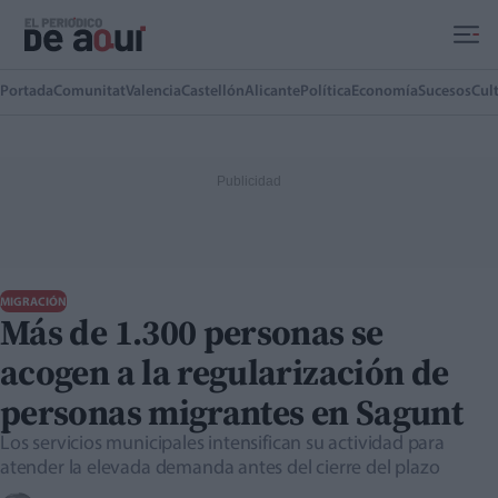
Ir al contenido principal
Portada
Comunitat
Valencia
Castellón
Alicante
Política
Economía
Sucesos
Cul
MIGRACIÓN
Más de 1.300 personas se
acogen a la regularización de
personas migrantes en Sagunt
Los servicios municipales intensifican su actividad para
atender la elevada demanda antes del cierre del plazo