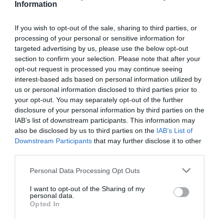
Information
If you wish to opt-out of the sale, sharing to third parties, or
processing of your personal or sensitive information for
targeted advertising by us, please use the below opt-out
section to confirm your selection. Please note that after your
opt-out request is processed you may continue seeing
Refuerzo de los servicios municipales
interest-based ads based on personal information utilized by
us or personal information disclosed to third parties prior to
El incremento de solicitudes obligó al consistorio a
your opt-out. You may separately opt-out of the further
reforzar los equipos de Servicios Sociales y del
disclosure of your personal information by third parties on the
Servicio de Atención e Información Ciudadana
IAB’s list of downstream participants. This information may
also be disclosed by us to third parties on the
IAB’s List of
(SAIC)
para atender el aumento de la demanda.
Downstream Participants
that may further disclose it to other
Además, se organizaron varias sesiones informativas
third parties.
en Sagunt y Port de Sagunt que reunieron a
más de
Personal Data Processing Opt Outs
450 personas
, con el objetivo de resolver dudas y
facilitar la tramitación.
I want to opt-out of the Sharing of my
personal data.
Opted In
La concejala de Servicios Sociales,
Nuria Carbó
, ha