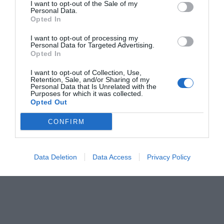
I want to opt-out of the Sale of my
puesto en valor el esfuerzo realizado por el personal
Personal Data.
municipal durante estas semanas. "Detrás de cada uno
Opted In
de estos expedientes hay una persona que ya formaba
I want to opt-out of processing my
Personal Data for Targeted Advertising.
parte de nuestro municipio, en ocasiones desde hace
Opted In
muchos años, y que ahora podrá vivir con plenos
I want to opt-out of Collection, Use,
derechos", ha destacado.
Retention, Sale, and/or Sharing of my
Personal Data that Is Unrelated with the
Purposes for which it was collected.
Opted Out
CONFIRM
Data Deletion
Data Access
Privacy Policy