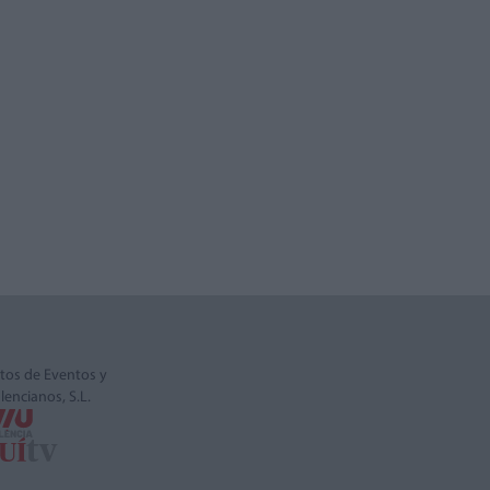
tos de Eventos y
alencianos, S.L.