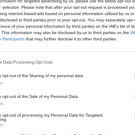
formation for targeted advertising by us, please use the below opt-out s
88.377,50 m²; Parcela IN1- D1 de 32.816, 64 m²
r selection. Please note that after your opt-out request is processed y
eing interest-based ads based on personal information utilized by us or
disclosed to third parties prior to your opt-out. You may separately opt-
losure of your personal information by third parties on the IAB’s list of
ue recientemente el consejo de Espais
. This information may also be disclosed by us to third parties on the
IA
inado IN1- C de 381.804,16 m² a la sociedad
Participants
that may further disclose it to other third parties.
lo de un gran proyecto logístico en el que está
el Grupo Inditex.
l Data Processing Opt Outs
 desarrollando una oferta flexible de suelo
o opt-out of the Sharing of my personal data.
da a proyectos tractores y a empresas
In
evado impacto económico, según un
o opt-out of the Sale of my Personal Data.
In
ambién los pliegos que regulan la
to opt-out of processing my Personal Data for Targeted
as de uso terciario compatibles con uso
ing.
In
n torno a la manzana donde se está