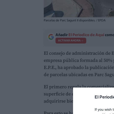
Parcelas de Parc Sagunt II disponibles. / EPDA
Añadir
El Periodico de Aquí
como 
ACTIVAR AHORA
El consejo de administración de 
empresa pública formada al 50% p
E.P.E., ha aprobado la publicació
de parcelas ubicadas en Parc Sagu
El primero regula la comercializ
superficie de esta parcela es de 
El Periodi
adquirirse bien en su totalidad o p
If you wish 
Para esto se han previsto cuatro s