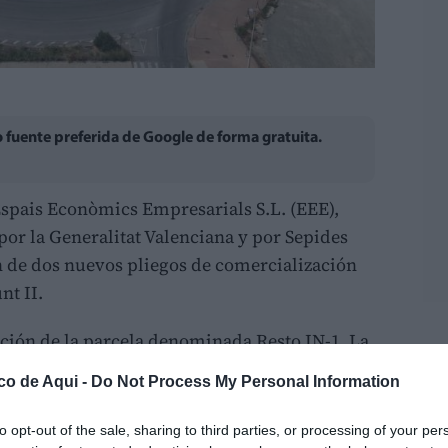
fuente preferida de Google de forma gratuita.
Espais Econòmics Empresarials S.L. (EEE),
or la Generalitat Valenciana y por Sepides
n de dos nuevos pliegos de comercialización
nt II.
ación de la parcela denominada Resto IN-1. La
LO
618.398,02 metros cuadrados que podrán
co de Aqui -
Do Not Process My Personal Information
arte de ella.
to opt-out of the sale, sharing to third parties, or processing of your per
ubparcelas o lotes: Parcela IN1- A de