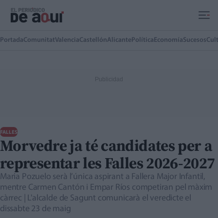
Ir al contenido principal
Portada
Comunitat
Valencia
Castellón
Alicante
Política
Economía
Sucesos
Cul
FALLES
Morvedre ja té candidates per a
representar les Falles 2026-2027
Maria Pozuelo serà l’única aspirant a Fallera Major Infantil,
mentre Carmen Cantón i Empar Ríos competiran pel màxim
càrrec | L'alcalde de Sagunt comunicarà el veredicte el
dissabte 23 de maig