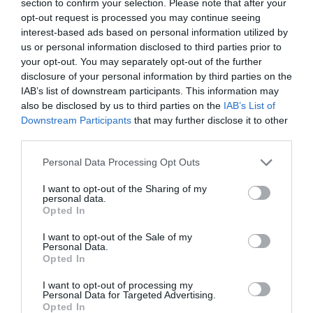
section to confirm your selection. Please note that after your
opt-out request is processed you may continue seeing
interest-based ads based on personal information utilized by
Per al càrrec de
Fallera Major Infantil
només s’ha
us or personal information disclosed to third parties prior to
presentat una candidatura. Es tracta de la xiqueta
your opt-out. You may separately opt-out of the further
Maria Pozuelo Martín
, integrant de l’AC Falla El
disclosure of your personal information by third parties on the
IAB’s list of downstream participants. This information may
Romano de Sagunt, que optarà a representar el
also be disclosed by us to third parties on the
IAB’s List of
col·lectiu faller infantil de la comarca durant el pròxim
Downstream Participants
that may further disclose it to other
exercici.
third parties.
Personal Data Processing Opt Outs
En el cas de la
Fallera Major de la FJFS
, seran dos les
candidates que participaran en el procés d’elecció.
I want to opt-out of the Sharing of my
personal data.
D’una banda,
Carmen Cantón Manzano
, de l’AC Falla
Opted In
Vila de Faura; i de l’altra,
Empar Ríos Sánchez
I want to opt-out of the Sale of my
Mellado
, de la Falla El Palleter del Port de Sagunt.
Personal Data.
Opted In
I want to opt-out of processing my
Personal Data for Targeted Advertising.
Opted In