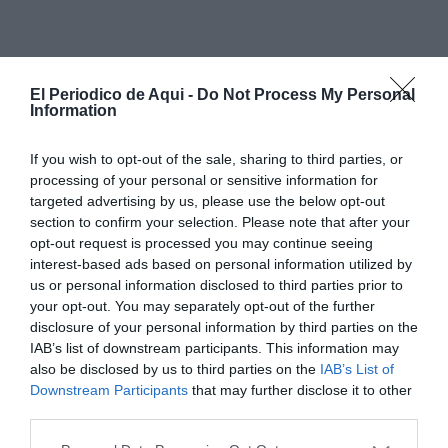
El Periodico de Aqui -
Do Not Process My Personal
Information
If you wish to opt-out of the sale, sharing to third parties, or
processing of your personal or sensitive information for
targeted advertising by us, please use the below opt-out
section to confirm your selection. Please note that after your
opt-out request is processed you may continue seeing
El nou cotxe de la Policia Local ja està adaptat per al
interest-based ads based on personal information utilized by
us or personal information disclosed to third parties prior to
servei diari i compta amb l’equipament necessari per
your opt-out. You may separately opt-out of the further
a les funcions dels agents. Entre els elements
disclosure of your personal information by third parties on the
incorporats destaca la presència d’un
desfibril·lador
,
IAB’s list of downstream participants. This information may
also be disclosed by us to third parties on the
IAB’s List of
que permet millorar la capacitat de resposta davant
Downstream Participants
that may further disclose it to other
situacions d’emergència.
third parties.