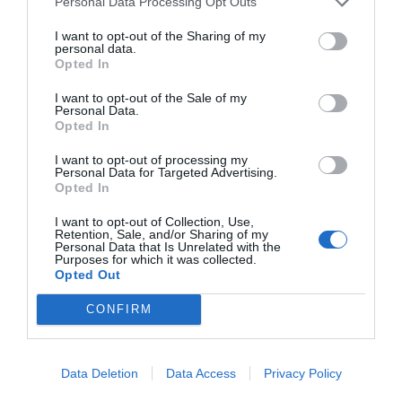
Personal Data Processing Opt Outs
Este vehicle ha tingut un cost de 32.799,39 euros i ha
sigut finançat a través d’una subvenció del Pla Obert
I want to opt-out of the Sharing of my
personal data.
d’Inversions 2024-2027 de la
Diputació de València
.
Opted In
I want to opt-out of the Sale of my
Personal Data.
Opted In
I want to opt-out of processing my
Personal Data for Targeted Advertising.
Opted In
I want to opt-out of Collection, Use,
Retention, Sale, and/or Sharing of my
Personal Data that Is Unrelated with the
Purposes for which it was collected.
Opted Out
CONFIRM
Data Deletion
Data Access
Privacy Policy