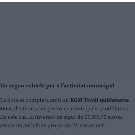
Un segon vehicle per a l’activitat municipal
La flota es completa amb un
KGM Tívoli quilòmetre
zero
, destinat a les gestions municipals quotidianes.
En este cas, la inversió ha sigut de 17.893,95 euros,
assumits amb fons propis de l’Ajuntament.