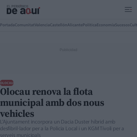
Ir al contenido principal
Portada
Comunitat
Valencia
Castellón
Alicante
Política
Economía
Sucesos
Cul
OLOCAU
Olocau renova la flota
municipal amb dos nous
vehicles
L’Ajuntament incorpora un Dacia Duster híbrid amb
desfibril·lador per a la Policia Local i un KGM Tívoli per a
serveis municipals