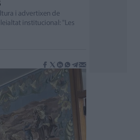
s
ltura i advertixen de
eialtat institucional: "Les