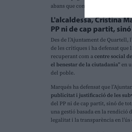
abans que complir la llei”, ha ass
L'alcaldessa, Cristina M
PP ni de cap partit, sinó
Des de l’Ajuntament de Quartell, l
de les crítiques i ha defensat que 
recuperant com a
centre social d
el benestar de la ciutadania”
en un
del poble.
Marqués ha defensat que l’Ajunt
publicitat i justificació de les su
del PP ni de cap partit, sinó de to
una gestió basada en la rendició 
legalitat i la transparència en l’ú