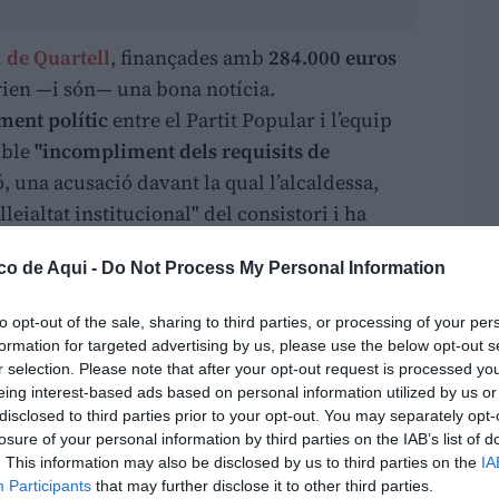
a de Quartell
, finançades amb
284.000 euros
rien —i són— una bona notícia.
ent polític
entre el Partit Popular i l’equip
ible
"incompliment dels requisits de
, una acusació davant la qual l’alcaldessa,
"lleialtat institucional" del consistori i ha
ment amb la llei.
co de Aqui -
Do Not Process My Personal Information
del Partit Popular de la localitat, que ha
to opt-out of the sale, sharing to third parties, or processing of your per
ció obliguen a col·locar un
cartell informatiu
formation for targeted advertising by us, please use the below opt-out s
 en actuacions de més de 200.000 euros, a
r selection. Please note that after your opt-out request is processed y
 un fullet al començament dels treballs.
eing interest-based ads based on personal information utilized by us or
disclosed to third parties prior to your opt-out. You may separately opt-
losure of your personal information by third parties on the IAB’s list of
lar
, "estos requisits no s’haurien complit
. This information may also be disclosed by us to third parties on the
IA
ció", fet que, advertix, "podria comportar
Participants
that may further disclose it to other third parties.