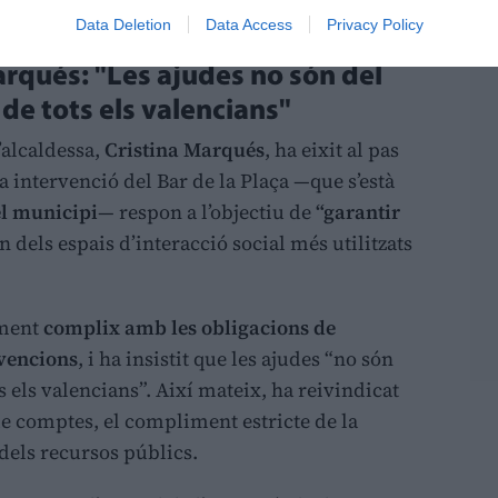
egurat.
Data Deletion
Data Access
Privacy Policy
arqués: "Les ajudes no són del
 de tots els valencians"
’alcaldessa,
Cristina Marqués
, ha eixit al pas
la intervenció del Bar de la Plaça —que s’està
el municipi
— respon a l’objectiu de
“garantir
 dels espais d’interacció social més utilitzats
ament
complix amb les obligacions de
bvencions
, i ha insistit que les ajudes “no són
ts els valencians”. Així mateix, ha reivindicat
de comptes, el compliment estricte de la
s dels recursos públics.