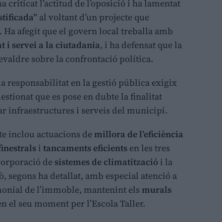
a criticat l’actitud de l’oposició i ha lamentat
stificada”
al voltant d’un projecte que
 Ha afegit que el govern local treballa amb
t i servei a la ciutadania
, i ha defensat que la
evaldre sobre la confrontació política.
a responsabilitat en la gestió pública exigix
üestionat que es pose en dubte la finalitat
r infraestructures i serveis del municipi.
te inclou actuacions de
millora de l’eficiència
finestrals
i
tancaments eficients
en les tres
ncorporació de
sistemes de climatització
i la
xò, segons ha detallat, amb especial atenció a
imonial de l’immoble, mantenint els
murals
n el seu moment per l’Escola Taller.