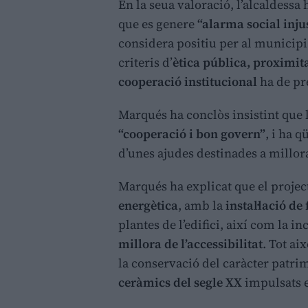
En la seua valoració, l’alcaldessa h
que es genere
“alarma social inju
considera positiu per al municipi.
criteris d’
ètica pública, proximita
cooperació institucional
ha de pr
Marqués ha conclòs insistint que l
“cooperació i bon govern”
, i ha q
d’unes ajudes destinades a millora
Marqués ha explicat que el projec
energètica
, amb la
instal·lació de 
plantes de l’edifici, així com la i
millora de l’accessibilitat
. Tot ai
la conservació del caràcter patr
ceràmics del segle XX
impulsats e