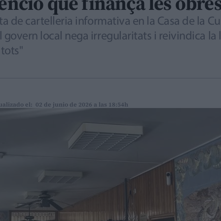
venció que finança les obre
ta de cartelleria informativa en la Casa de la Cu
govern local nega irregularitats i reivindica la ll
 tots"
ualizado el: 02 de junio de 2026 a las 18:54h