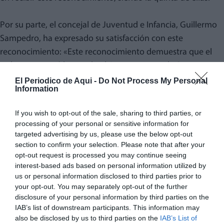
Por su parte, el concejal de Juventud e Infancia, Guillermo
Sampedro, ha expresado su satisfacción con este
reconocimiento: «Este reconocimiento demuestra que el
trabajo que está haciendo el Ayuntamiento de Sagunt con
todo el personal del departamento de Juventud e Infancia
El Periodico de Aqui -
Do Not Process My Personal
Information
es recompensado y que el camino es el adecuado, que es
tratar a los niños y a las niñas como ciudadanos de primera
If you wish to opt-out of the sale, sharing to third parties, or
con plenos derechos y, por tanto, se les reconoce y así se les
processing of your personal or sensitive information for
trata. Esta es la línea en la que vamos a seguir, no tratar a
targeted advertising by us, please use the below opt-out
section to confirm your selection. Please note that after your
los niños como si fueran el futuro y tratarlos como lo que
opt-out request is processed you may continue seeing
son: el presente».
interest-based ads based on personal information utilized by
us or personal information disclosed to third parties prior to
your opt-out. You may separately opt-out of the further
disclosure of your personal information by third parties on the
El presidente del Comité Autonómico Comunitat
IAB’s list of downstream participants. This information may
Valenciana UNICEF, en nombre de UNICEF Comité Español,
also be disclosed by us to third parties on the
IAB’s List of