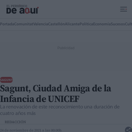
Ir al contenido principal
Portada
Comunitat
Valencia
Castellón
Alicante
Política
Economía
Sucesos
Cul
SAGUNT
Sagunt, Ciudad Amiga de la
Infancia de UNICEF
La renovación de este reconocimiento una duración de
cuatro años más
REDACCIÓN
24 de noviembre de 2021 a las 00:00h