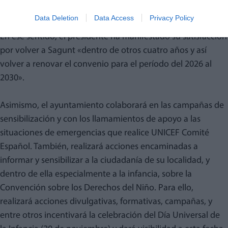
mejor la sociedad».
Data Deletion
Data Access
Privacy Policy
En ese sentido, el presidente ha manifestado su satisfacción
por volver a Sagunt «dentro de otros cuatro años y así
volver a renovar el convenio para el período del 2026 al
2030».
Asimismo, el ayuntamiento colaborará en las campañas de
sensibilización y con los llamamientos de apoyo a las
situaciones de emergencias que realice UNICEF Comité
Español. También, realizará acciones encaminadas a
informar y sensibilizar a la ciudadanía de su localidad, y
dentro de ella especialmente a la infancia, sobre la
Convención sobre los Derechos del Niño. Para ello,
realizará acciones divulgativas, formativas, campañas, y
entre otros incentivará la celebración del Día Universal de