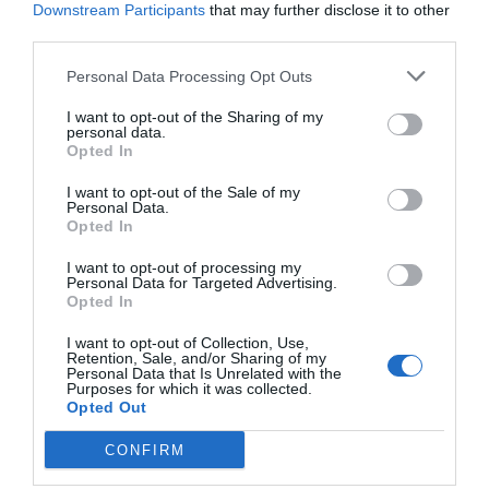
Jorge Cardona Llorens, ha explicado que este
Downstream Participants
that may further disclose it to other
third parties.
reconocimiento demuestra el compromiso del municipio
con los derechos de los niños, niñas y adolescentes:
Personal Data Processing Opt Outs
«Gracias a políticas como las que se realizan en Sagunt,
I want to opt-out of the Sharing of my
tenemos la posibilidad de que los niños, niñas y
personal data.
Opted In
adolescentes puedan ejercer mejor sus derechos, vean más
respetadas sus garantías y de esa manera conseguir que
I want to opt-out of the Sale of my
Personal Data.
sean ciudadanos de hoy y no solo los ciudadanos del
Opted In
futuro. Desde UNICEF apostamos fuertemente por este
I want to opt-out of processing my
programa que hace que la infancia y la adolescencia de hoy
Personal Data for Targeted Advertising.
Opted In
sea muy diferente a la infancia y adolescencia de hace unos
años». A lo que ha añadido: «Este reconocimiento también
I want to opt-out of Collection, Use,
Retention, Sale, and/or Sharing of my
es una manera de generar una ciudadanía activa y
Personal Data that Is Unrelated with the
Purposes for which it was collected.
participativa, porque los niños, niñas y adolescentes que
Opted Out
pasan por estos procesos de participación van a ser
ciudadanos, también adultos, que van a creer en seguir
CONFIRM
participando y eso también ayuda a cohesionar mucho