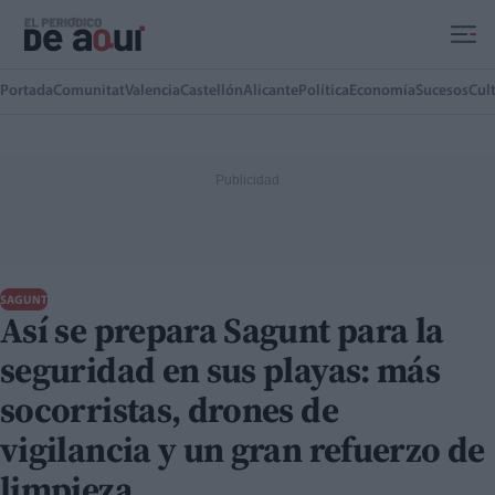
Ir al contenido principal
Portada
Comunitat
Valencia
Castellón
Alicante
Política
Economía
Sucesos
Cul
SAGUNT
Así se prepara Sagunt para la
seguridad en sus playas: más
socorristas, drones de
vigilancia y un gran refuerzo de
limpieza