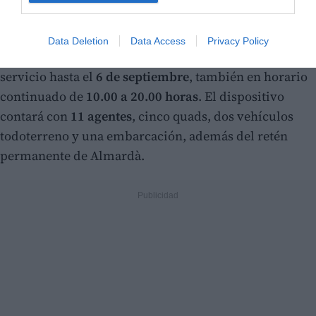
y cuatro postas distribuidas entre
Puerto de Sagunto,
Almardà, Corinto y Malvarrosa
.
Data Deletion
Data Access
Privacy Policy
Por su parte, la
Policía Local de Playas
mantendrá su
servicio hasta el
6 de septiembre
, también en horario
continuado de
10.00 a 20.00 horas
. El dispositivo
contará con
11 agentes
, cinco quads, dos vehículos
todoterreno y una embarcación, además del retén
permanente de Almardà.