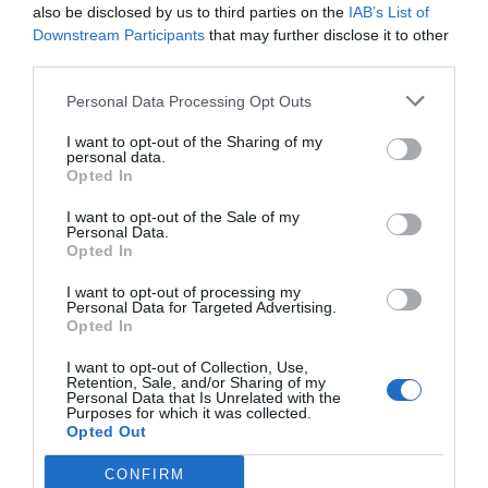
also be disclosed by us to third parties on the
IAB’s List of
Downstream Participants
that may further disclose it to other
third parties.
Personal Data Processing Opt Outs
I want to opt-out of the Sharing of my
personal data.
Opted In
I want to opt-out of the Sale of my
Personal Data.
Opted In
I want to opt-out of processing my
La plantilla estará integrada por
55 profesionales
,
Personal Data for Targeted Advertising.
Opted In
entre coordinadores, patrones de embarcación y
socorristas, además de
seis refuerzos durante julio y
I want to opt-out of Collection, Use,
Retention, Sale, and/or Sharing of my
agosto
. El operativo dispondrá de
cuatro
Personal Data that Is Unrelated with the
Purposes for which it was collected.
embarcaciones, cinco quads y dos ambulancias
Opted Out
medicalizadas
, además de nueve torres de vigilancia
CONFIRM