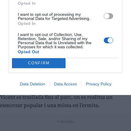
Opted In
I want to opt-out of processing my
Personal Data for Targeted Advertising.
Opted In
I want to opt-out of Collection, Use,
Retention, Sale, and/or Sharing of my
Personal Data that Is Unrelated with the
Purposes for which it was collected.
Opted Out
CONFIRM
La rogativa, acte central de les festes
El dilluns 13 d’abril, dia del copatró, tindrà lloc la
Data Deletion
Data Access
Privacy Policy
tradicional
rogativa
, en la qual la imatge de Sant
Vicent es trasllada fins al parc, on es realitza un
esmorzar popular i una missa en l’ermita.