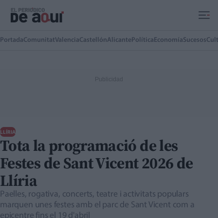
Ir al contenido principal
Portada
Comunitat
Valencia
Castellón
Alicante
Política
Economía
Sucesos
Cul
LLÍRIA
Tota la programació de les
Festes de Sant Vicent 2026 de
Llíria
Paelles, rogativa, concerts, teatre i activitats populars
marquen unes festes amb el parc de Sant Vicent com a
epicentre fins el 19 d'abril