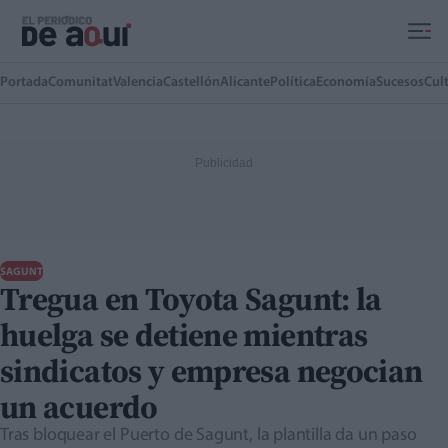
Ir al contenido principal
Portada
Comunitat
Valencia
Castellón
Alicante
Política
Economía
Sucesos
Cul
SAGUNT
Tregua en Toyota Sagunt: la
huelga se detiene mientras
sindicatos y empresa negocian
un acuerdo
Tras bloquear el Puerto de Sagunt, la plantilla da un paso