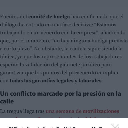
Fuentes del
comité de huelga
han confirmado que el
diálogo ha entrado en una fase decisiva: “Estamos
trabajando en un acuerdo con la empresa”, añadiendo
que, por el momento, “no hay ninguna huelga prevista
a corto plazo”. No obstante, la cautela sigue siendo la
tónica, ya que los representantes de los trabajadores
esperan la validación del gabinete jurídico para
garantizar que los puntos del preacuerdo cumplan
con
todas las garantías legales y laborales
.
Un conflicto marcado por la presión en la
calle
La tregua llega tras
una semana de
movilizaciones
que colapsaron la entrada principal del puerto
.
Durante cuatro jornadas consecutivas, cerca de 200