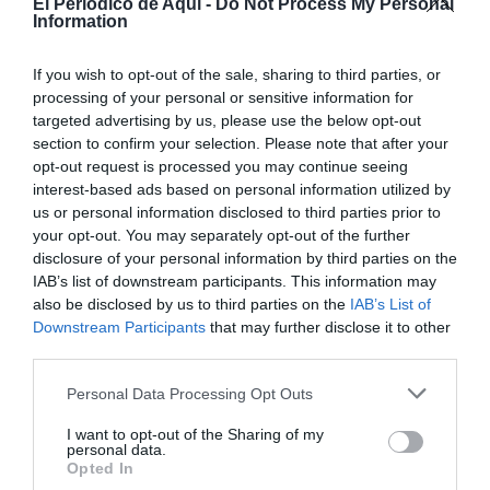
El Periodico de Aqui -
Do Not Process My Personal
Information
trabajadores secundaron la huelga convocada por la
CGT para denunciar un “deterioro insostenible” de
If you wish to opt-out of the sale, sharing to third parties, or
sus condiciones laborales.
processing of your personal or sensitive information for
targeted advertising by us, please use the below opt-out
section to confirm your selection. Please note that after your
opt-out request is processed you may continue seeing
interest-based ads based on personal information utilized by
us or personal information disclosed to third parties prior to
your opt-out. You may separately opt-out of the further
disclosure of your personal information by third parties on the
IAB’s list of downstream participants. This information may
also be disclosed by us to third parties on the
IAB’s List of
Downstream Participants
that may further disclose it to other
third parties.
Personal Data Processing Opt Outs
I want to opt-out of the Sharing of my
personal data.
Opted In