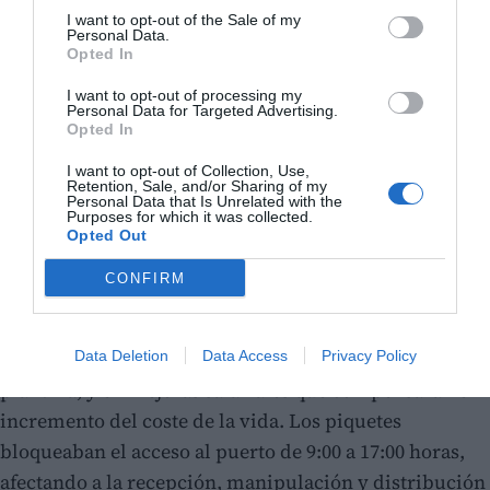
I want to opt-out of the Sale of my
Personal Data.
Opted In
I want to opt-out of processing my
Personal Data for Targeted Advertising.
Opted In
I want to opt-out of Collection, Use,
Retention, Sale, and/or Sharing of my
Personal Data that Is Unrelated with the
Purposes for which it was collected.
Opted Out
CONFIRM
Las reivindicaciones se centraban en el
aumento de la
carga de trabajo
, considerado excesivo por la
Data Deletion
Data Access
Privacy Policy
plantilla, y en mejoras salariales que compensaran el
incremento del coste de la vida. Los piquetes
bloqueaban el acceso al puerto de 9:00 a 17:00 horas,
afectando a la recepción, manipulación y distribución