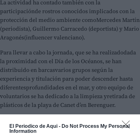
La actividad ha contado también con la
participaciónde rostros conocidos implicados con la
protección del medio ambiente comoMercedes Martín
(periodista), Guillermo Carracedo (deportista) y Mario
Aragonés(influencer valenciano).
Para llevar a cabo la jornada, que se ha realizadodada
la proximidad con el Día de los Océanos, se han
distribuido en barcasvarios grupos según la
experiencia y titulación para poder descender hasta
diferentesprofundidades en el mar, y otro equipo de
voluntarios se ha dedicado a la limpieza yretirada de
plásticos de la playa de Canet d’en Berenguer.
El Periodico de Aqui -
Do Not Process My Personal
Information