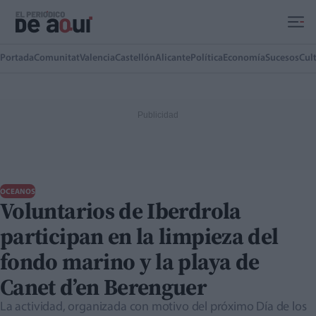
Ir al contenido principal
Portada
Comunitat
Valencia
Castellón
Alicante
Política
Economía
Sucesos
Cul
OCEANOS
Voluntarios de Iberdrola
participan en la limpieza del
fondo marino y la playa de
Canet d’en Berenguer
La actividad, organizada con motivo del próximo Día de los